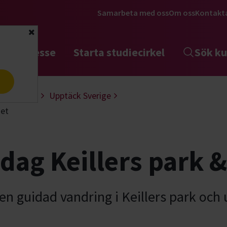
Samarbeta med oss
Om oss
Kontakt
Stäng
tta intresse
Starta studiecirkel
Sök ku
a
 & fundera
Upptäck Sverige
get
dag Keillers park 
en guidad vandring i Keillers park oc