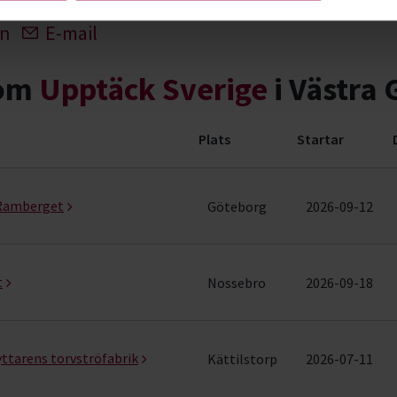
In
E-mail
nom
Upptäck Sverige
i Västra 
Plats
Startar
ang (3 rader)
 Ramberget
Göteborg
2026-09-12
t
Nossebro
2026-09-18
yttarens torvströfabrik
Kättilstorp
2026-07-11