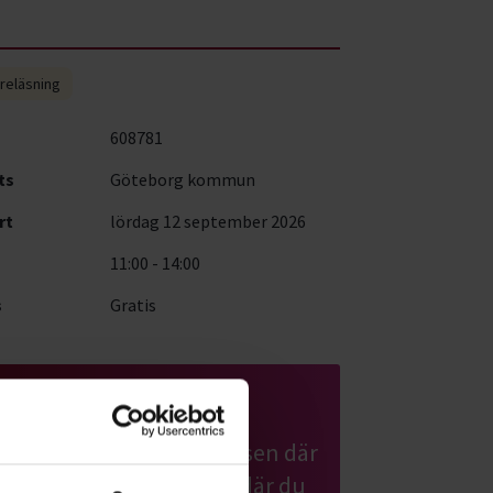
reläsning
608781
ts
Göteborg kommun
rt
lördag 12 september 2026
11:00 - 14:00
s
Gratis
Upptäck Sverige
Hitta historierna om platsen där
du bor, eller landskapet där du