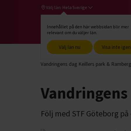
Välj län:
Hela Sverige
Innehållet på den här webbsidan blir mer
Hi
Gå till studiefrämjandets startsid
relevant om du väljer län.
Välj län nu
Visa inte igen
Start
Hitta intresse
Upptäck, forska
Vandringens dag Keillers park & Ramber
Vandringens 
Följ med STF Göteborg på 