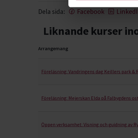
Dela sida:
Facebook
Linked
Liknande kurser i
Arrangemang
Upptäck Sverige- kurser, studiecirklar & evenem
Föreläsning:
Vandringens dag Keillers park &
Föreläsning:
Mejerskan Elda på Falbygdens os
Öppen verksamhet:
Visning och guidning av R