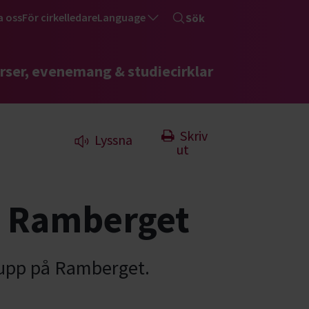
a oss
För cirkelledare
Language
Sök
rser, evenemang & studiecirklar
Skriv
Lyssna
ut
& Ramberget
h upp på Ramberget.