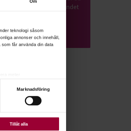
Om
föddes. Hos Studiefrämjandet
kan du upptäcka Sverige.
änder teknologi såsom
Läs mer om ämnet
rsonliga annonser och innehåll,
a som får använda din data
lera meter
ryck)
Marknadsföring
ljsektionen
. Du kan ändra
ats. Vissa kakor är
Tillåt alla