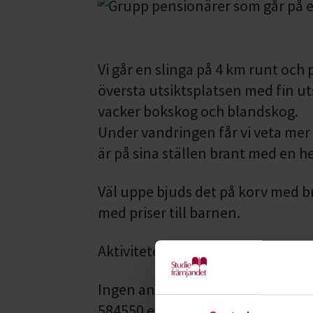
Vi går en slinga på 4 km runt och 
översta utsiktsplatsen med fin u
vacker bokskog och blandskog.
Under vandringen får vi veta mer
är på sina ställen brant med en he
Väl uppe bjuds det på korv med 
med priser till barnen.
Aktiviteten är kostnadsfri
Ingen anmälan behövs, vid frågor
584550 eller Jette Sörensen, mob