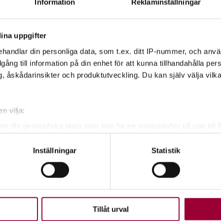
Information
Reklaminställningar
ina uppgifter
an med Studiefrämjandet Väst
handlar din personliga data, som t.ex. ditt IP-nummer, och anv
illgång till information på din enhet för att kunna tillhandahålla pe
, åskådarinsikter och produktutveckling. Du kan själv välja vilk
n vilja:
om din geografiska plats som kan ha en noggrannhet på upp till f
genom att aktivt skanna den för specifika kännetecken (fingeravt
Inställningar
Statistik
easson
rsonliga uppgifter behandlas och ställ in dina preferenser i
deta
tvecklare Natur
ke när som helst från cookie-förklaringen.
upplevelse som möjligt använder vi kakor (cookies) på vår webbpl
en ska fungera. Andra är valbara.
Tillåt urval