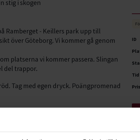
Fö
på Ramberget - Keillers park upp till
tsikt över Göteborg. Vi kommer gå genom
ID
Pla
 om platserna vi kommer passera. Slingan
Sta
l del trappor.
Tid
bröd. Tag med egen dryck. Poängpromenad
Pri
 kontakta Ingeli Andreasson, mobil 0730-
il 0733-562210