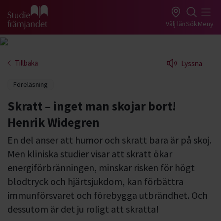
Gå till studiefrämjandets startsida
Välj län
Sök
Meny
Tillbaka
Lyssna
Föreläsning
Skratt – inget man skojar bort!
Henrik Widegren
En del anser att humor och skratt bara är på skoj.
Men kliniska studier visar att skratt ökar
energiförbränningen, minskar risken för högt
blodtryck och hjärtsjukdom, kan förbättra
immunförsvaret och förebygga utbrändhet. Och
dessutom är det ju roligt att skratta!