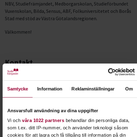
NBV, Studiefrämjandet, Medborgarskolan, Studieförbundet
Vuxenskolan, Bilda, Sensus, ABF, Folkuniversitetet och Borås
Stad med stöd av Västra Götalandsregionen.
Välkommen!
Kontakt
Eva Ellmark
Folkbildningsutvecklare
Samtycke
Information
Reklaminställningar
Om
Tillgänglighet & Jämlikhet
Skicka e-post
070-329 00 68
Ansvarsfull användning av dina uppgifter
Vi och
våra 1022 partners
behandlar din personliga data,
som t.ex. ditt IP-nummer, och använder teknologi såsom
Dela:
Facebook
LinkedIn
E-mail
cookies för att lagra och få tillgång till information på din