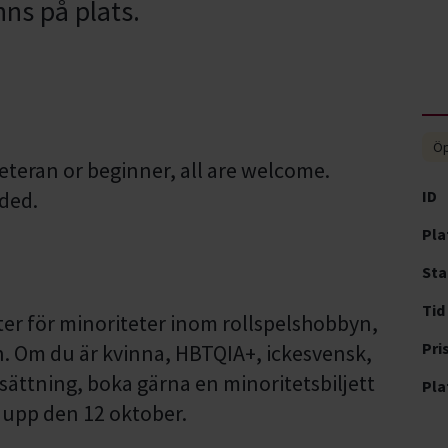
nns på plats.
Öp
eteran or beginner, all are welcome.
ided.
ID
Pla
Sta
Tid
etter för minoriteter inom rollspelshobbyn,
Pri
den. Om du är kvinna, HBTQIA+, ickesvensk,
dsättning, boka gärna en minoritetsbiljett
Pla
r upp den 12 oktober.