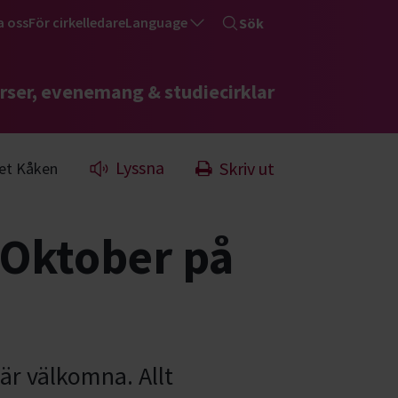
a oss
För cirkelledare
Language
Sök
rser, evenemang & studiecirklar
Lyssna
Skriv ut
set Kåken
i Oktober på
 är välkomna. Allt