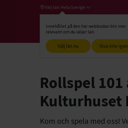
Välj län:
Hela Sverige
Innehållet på den här webbsidan blir mer
Hi
Gå till studiefrämjandets startsid
relevant om du väljer län.
Välj län nu
Visa inte igen
Start
Hitta intresse
Spelkultur
Rol
Rollspel 101 
Kulturhuset
Kom och spela med oss! Vet