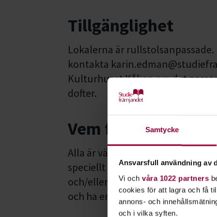
Tillgänglighet
Lokalerna är rullstolsanpassade.
kontakta karin.edman@studieframja
Kulturhuset Kåken om det passar 
dofter.
Vem får komma?
Samtycke
Alla är välkomna, så länge du resp
Ansvarsfull användning av d
speciellt välkomna dig som är kvi
Vi och
våra 1022 partners
be
och/eller har en funktionsnedsätt
cookies för att lagra och få t
och ha en vuxen med sig.
annons- och innehållsmätning
och i vilka syften.