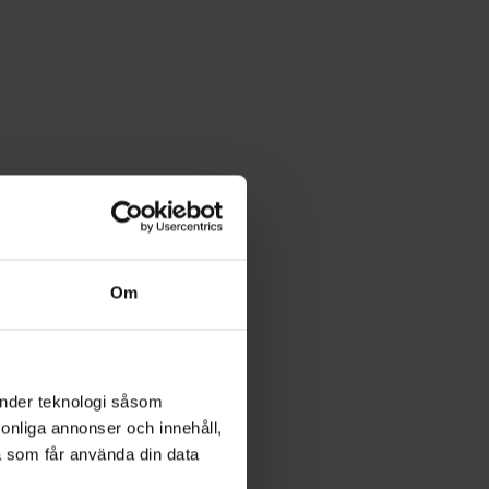
Om
änder teknologi såsom
rsonliga annonser och innehåll,
a som får använda din data