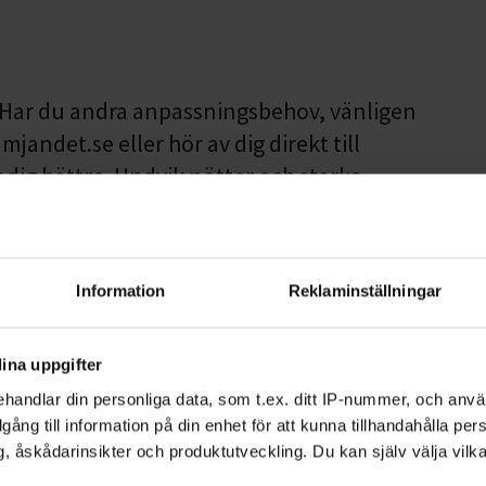
 Har du andra anpassningsbehov, vänligen
ndet.se eller hör av dig direkt till
dig bättre. Undvik nötter och starka
Information
Reklaminställningar
ekterar de andra deltagarna. Vi vill
ina uppgifter
nna, HBTQIA+, ickesvensk, ickevit,
handlar din personliga data, som t.ex. ditt IP-nummer, och anv
ning. Personer under 18 år bör ha fyllt 15
illgång till information på din enhet för att kunna tillhandahålla pe
, åskådarinsikter och produktutveckling. Du kan själv välja vilk