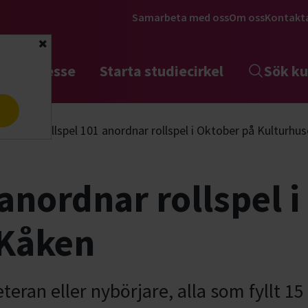
Samarbeta med oss
Om oss
Kontakt
Stäng
tta intresse
Starta studiecirkel
Sök ku
a
lspel
Rollspel 101 anordnar rollspel i Oktober på Kulturhu
anordnar rollspel 
 Kåken
eran eller nybörjare, alla som fyllt 15