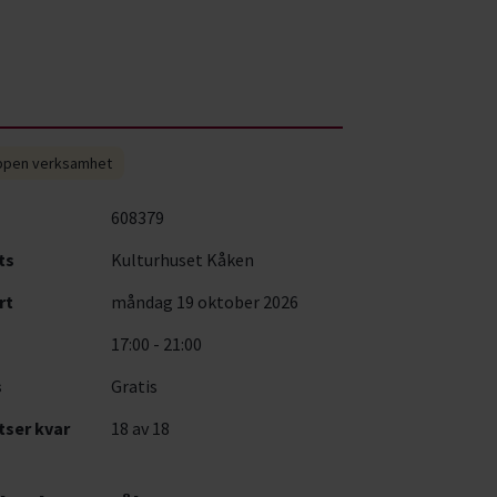
pen verksamhet
608379
ts
Kulturhuset Kåken
rt
måndag 19 oktober 2026
17:00 - 21:00
s
Gratis
tser kvar
18
av 18