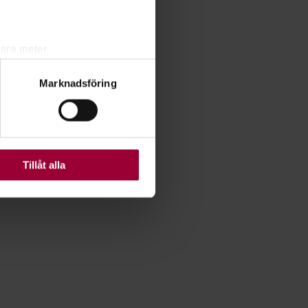
lera meter
ryck)
Marknadsföring
ljsektionen
. Du kan ändra
ats. Vissa kakor är
Tillåt alla