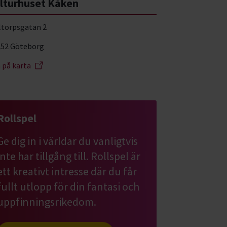
lturhuset Kåken
ltorpsgatan 2
 52 Göteborg
a på karta
Rollspel
Ge dig in i världar du vanligtvis
inte har tillgång till. Rollspel är
ett kreativt intresse där du får
fullt utlopp för din fantasi och
uppfinningsrikedom.