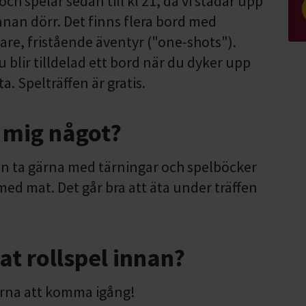
ch spelar sedan till kl 21, då vi städar upp
an dörr. Det finns flera bord med
are, fristående äventyr ("one-shots").
u blir tilldelad ett bord när du dyker upp
a. Spelträffen är gratis.
 mig något?
men ta gärna med tärningar och spelböcker
med mat. Det går bra att äta under träffen
at rollspel innan?
gärna att komma igång!