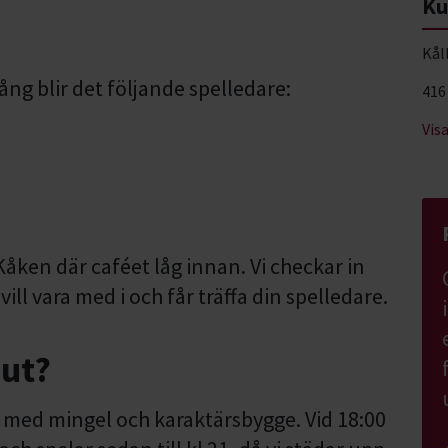
Ku
Kål
ng blir det följande spelledare:
416
Vis
ken där caféet låg innan. Vi checkar in
vill vara med i och får träffa din spelledare.
ut?
) med mingel och karaktärsbygge. Vid 18:00