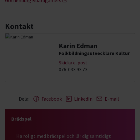
Gothenburg Boardgamers
Kontakt
Karin Edman
Folkbildningsutvecklare Kultur
Skicka e-post
076-033 93 73
Dela:
Facebook
LinkedIn
E-mail
Brädspel
Ha roligt med brädspel och lär dig samtidigt