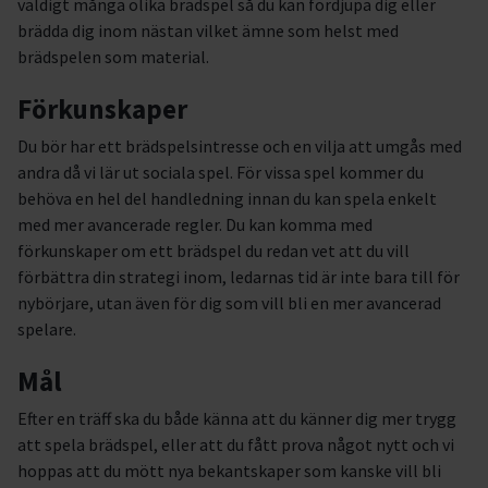
väldigt många olika brädspel så du kan fördjupa dig eller
brädda dig inom nästan vilket ämne som helst med
brädspelen som material.
Förkunskaper
Du bör har ett brädspelsintresse och en vilja att umgås med
andra då vi lär ut sociala spel. För vissa spel kommer du
behöva en hel del handledning innan du kan spela enkelt
med mer avancerade regler. Du kan komma med
förkunskaper om ett brädspel du redan vet att du vill
förbättra din strategi inom, ledarnas tid är inte bara till för
nybörjare, utan även för dig som vill bli en mer avancerad
spelare.
Mål
Efter en träff ska du både känna att du känner dig mer trygg
att spela brädspel, eller att du fått prova något nytt och vi
hoppas att du mött nya bekantskaper som kanske vill bli