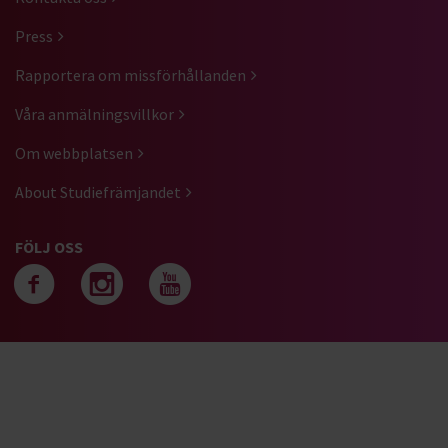
Press
Rapportera om missförhållanden
Våra anmälningsvillkor
Om webbplatsen
About Studiefrämjandet
FÖLJ OSS
Följ oss på facebook
Följ oss på instagra
Följ oss på yout