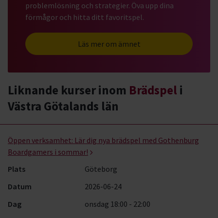
problemlösning och strategier. Öva upp dina
förmågor och hitta ditt favoritspel.
Läs mer om ämnet
Liknande kurser inom
Brädspel
i
Västra Götalands län
Brädspel- kurser, studiecirklar & evenemang (3 rader)
Öppen verksamhet:
Lär dig nya brädspel med Gothenburg
Boardgamers i sommar!
Plats
Göteborg
Datum
2026-06-24
Dag
onsdag 18:00 - 22:00