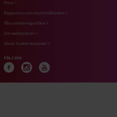
Press
Rapportera om missförhållanden
Våra anmälningsvillkor
Om webbplatsen
About Studiefrämjandet
FÖLJ OSS
Följ oss på facebook
Följ oss på instagra
Följ oss på yout