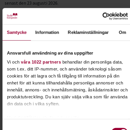
senast den 23 augusti 2026.
Dela:
Facebook
LinkedIn
E-mail
Samtycke
Information
Reklaminställningar
Om
Föreningen – från idé till praktik
Ansvarsfull användning av dina uppgifter
Vi och
våra 1022 partners
behandlar din personliga data,
I ert arbete med att starta en förening kan ni
som t.ex. ditt IP-nummer, och använder teknologi såsom
jobba med boken "Föreningen - från idé till
cookies för att lagra och få tillgång till information på din
praktik". Här lär ni er grunderna i
enhet för att kunna tillhandahålla personliga annonser och
föreningskunskap.
innehåll, annons- och innehållsmätning, åskådarinsikter och
produktutveckling. Du kan själv välja vilka som får använda
Läs mer om ämnet
din data och i vilka syften.
Med din tillåtelse skulle vi även vilja:
Samla in information om din geografiska plats som
Samtyckesval
Liknande kurser inom
Föreningen –