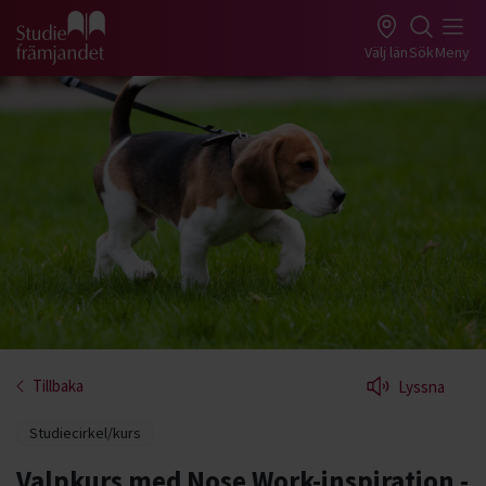
Gå till studiefrämjandets startsida
Välj län
Sök
Meny
Tillbaka
Lyssna
Studiecirkel/kurs
Valpkurs med Nose Work-inspiration -