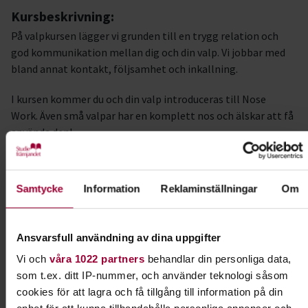
Kursbeskrivning:
På valpkursen lägger vi grunden till en trygg relation och
god kommunikation mellan dig och din valp. Vi jobbar med
bland annat kontakt, följsamhet och inkallning.
I kursen kommer du och din valp introduceras till Nose
Work. Även små valpar har en komplett nos och älskar att få
använda den!
Instruktörer:
Eva Åberg och Kristina Larsson
Samtycke
Information
Reklaminställningar
Om
Observera:
För att gå kursen behöver du vara medlem i Sala BK eller Sala
Ansvarsfull användning av dina uppgifter
Hundungdom.
Vi och
våra 1022 partners
behandlar din personliga data,
som t.ex. ditt IP-nummer, och använder teknologi såsom
Bli medlem i
Sala BK här->
cookies för att lagra och få tillgång till information på din