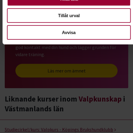
Tillåt urval
Valpkunskap
Avvisa
Funderar du på att skaffa hund? Kanske har du just
hämtat din första valp? På en valpkurs skapar du
god kontakt med din hund och lägger grunden för
vidare träning.
Läs mer om ämnet
Liknande kurser inom
Valpkunskap
i
Västmanlands län
Valpkunskap- kurser, studiecirklar & evenemang (2 rader)
Studiecirkel/kurs:
Valpkurs - Köpings Brukshundklubb