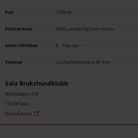
Pris
1 500 kr
Platser kvar
Fullt, anmäl dig som reserv
Antal tillfällen
6
Visa när
Timmar
12 studietimmar à 45 min
Sala Brukshundklubb
Hyttskogen 100
733 36 Sala
Visa på karta