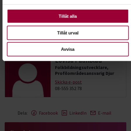
använder vi kakor (cookies) på vår webbplats. Vissa kakor
LiseLotte Gustafson
är nödvändiga för att webbplatsen ska fungera. Andra är
I samarbete med
valbara.
Tillåt alla
Hallstahammars Brukshundklubb
Tillåt urval
Kontakt
Avvisa
Lovisa Palmblad
Folkbildningsutvecklare,
Profilområdesansvarig Djur
Skicka e-post
08-555 352 78
Dela:
Facebook
LinkedIn
E-mail