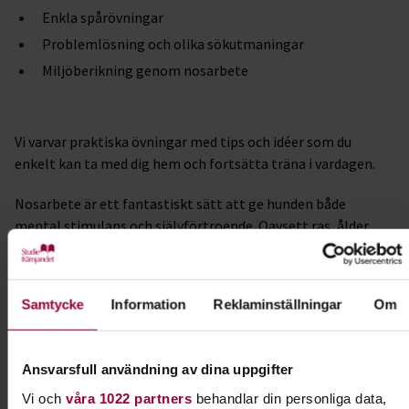
Enkla spårövningar
Problemlösning och olika sökutmaningar
Miljöberikning genom nosarbete
Vi varvar praktiska övningar med tips och idéer som du
enkelt kan ta med dig hem och fortsätta träna i vardagen.
Nosarbete är ett fantastiskt sätt att ge hunden både
mental stimulans och självförtroende. Oavsett ras, ålder
eller tidigare erfarenhet får hunden använda sitt allra
främsta sinne – nosen!
Samtycke
Information
Reklaminställningar
Om
Ta med:
Sele eller halsband och vanligt koppel
Ansvarsfull användning av dina uppgifter
Gott om små, mjuka belöningsgodisar
Vi och
våra 1022 partners
behandlar din personliga data,
Vattenskål och vatten