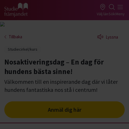
Gå till studiefrämjandets startsida
Välj län
Sök
Meny
Tillbaka
Lyssna
Studiecirkel/kurs
Nosaktiveringsdag – En dag för
hundens bästa sinne!
Välkommen till en inspirerande dag där vi låter
hundens fantastiska nos stå i centrum!
Anmäl dig här