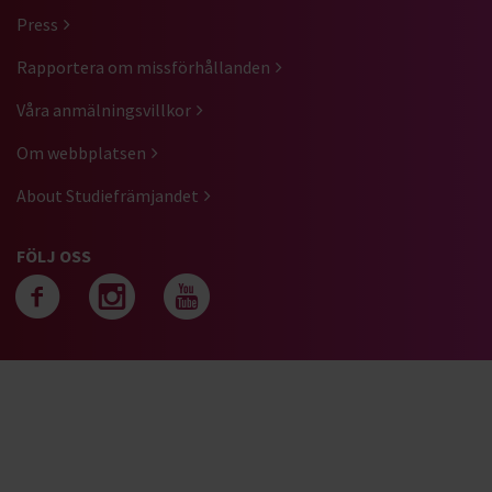
Press
Rapportera om missförhållanden
Våra anmälningsvillkor
Om webbplatsen
About Studiefrämjandet
FÖLJ OSS
Följ oss på facebook
Följ oss på instagra
Följ oss på yout