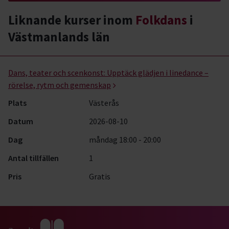
Liknande kurser inom
Folkdans
i
Västmanlands län
Folkdans- kurser, studiecirklar & evenemang (1 rader)
Dans, teater och scenkonst:
Upptäck glädjen i linedance –
rörelse, rytm och gemenskap
Plats
Västerås
Datum
2026-08-10
Dag
måndag 18:00 - 20:00
Antal tillfällen
1
Pris
Gratis
Gå till studiefrämjandets startsida