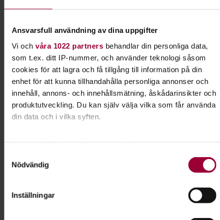
Linedance är inte bara country! Vi dansar till pop, rock, latin
och mycket mer. Den breda musikmixen gör att dansen
Ansvarsfull användning av dina uppgifter
känns modern, levande och inkluderande för alla smaker.
Vi och
våra 1022 partners
behandlar din personliga data,
Prova på tillfället är gratis men väljer du att gå kursen
som t.ex. ditt IP-nummer, och använder teknologi såsom
kostar det 700 kr för 15 gånger.
cookies för att lagra och få tillgång till information på din
enhet för att kunna tillhandahålla personliga annonser och
Betalas direkt till Föreningen J4F Linedance, prata med
innehåll, annons- och innehållsmätning, åskådarinsikter och
ledarna på plats.
produktutveckling. Du kan själv välja vilka som får använda
din data och i vilka syften.
I samarbete med
J4F (just for fun) Linedance Västerås
Med din tillåtelse skulle vi även vilja:
Samla in information om din geografiska plats som
Samtyckesval
Nödvändig
kan ha en noggrannhet på upp till flera meter
Kontakt
Identifiera din enhet genom att aktivt skanna den för
specifika kännetecken (fingeravtryck)
Inställningar
Ta reda på mer om hur dina personliga uppgifter behandlas
Maarit Hallström
och ställ in dina preferenser i
detaljsektionen
. Du kan
Folkbildningsutvecklare