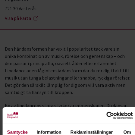
721 30 Västerås
Visa på karta
Den här dansformen har vuxit i popularitet tack vare sin
unika kombination av musik, rörelse och gemenskap – och
den passar i princip alla, oavsett ålder eller erfarenhet.
Linedance är en lågintensiv dansform där du rör dig i takt till
musik utan tunga belastningar eller snabba, ryckiga rörelser.
Det gör den särskilt lämplig för dig som vill vara aktiv men
samtidigt ta hänsyn till kroppen.
En av linedancens stora styrkor är gemenskapen. Du dansar
sida vid sida i grupp, i enklare koreografier som alla följer.
Här handlar det inte om att prestera ensam, utan om att
uppleva rytmen tillsammans.
Samtycke
Information
Reklaminställningar
Om