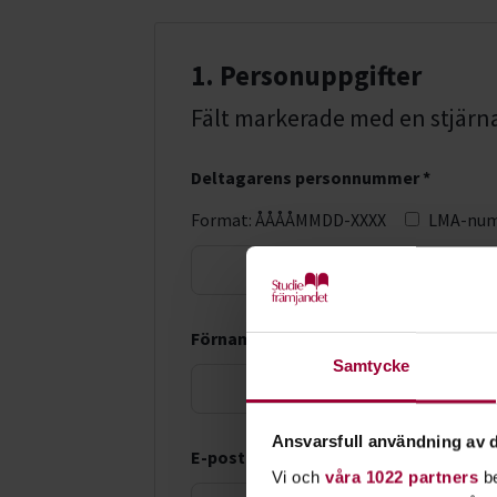
1. Personuppgifter
Fält markerade med en stjärna (
Deltagarens personnummer *
Format: ÅÅÅÅMMDD-XXXX
LMA-nu
Förnamn *
Samtycke
Ansvarsfull användning av d
E-postadress *
Vi och
våra 1022 partners
be