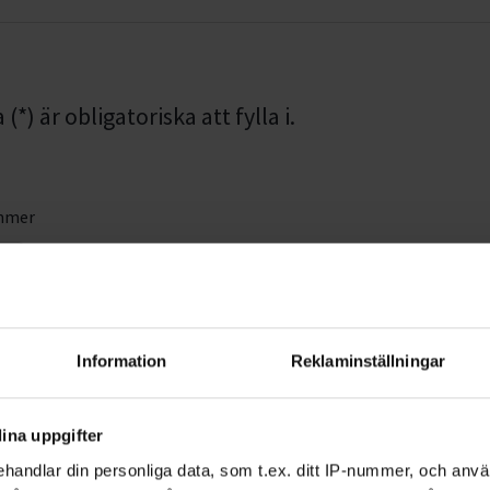
*) är obligatoriska att fylla i.
mmer
Efternamn *
Information
Reklaminställningar
ina uppgifter
handlar din personliga data, som t.ex. ditt IP-nummer, och anv