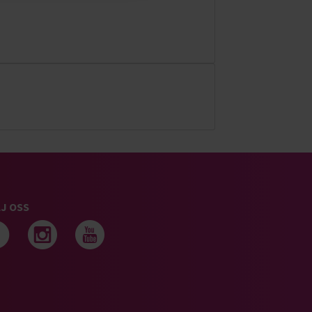
J OSS
Följ oss på facebook
Följ oss på instagram
Följ oss på youtub