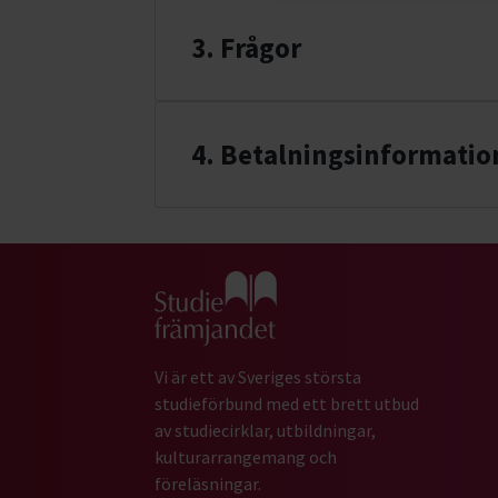
3. Frågor
4
. Betalningsinformatio
Gå till studiefrämjandets startsida
Vi är ett av Sveriges största
studieförbund med ett brett utbud
av studiecirklar, utbildningar,
kulturarrangemang och
föreläsningar.