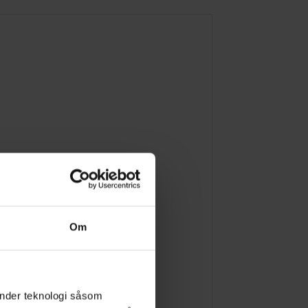
Om
änder teknologi såsom