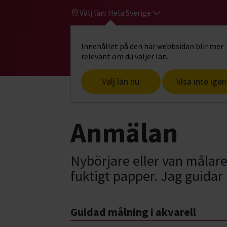
Välj län:
Hela Sverige
Innehållet på den här webbsidan blir mer
Hi
Gå till studiefrämjandets startsid
relevant om du väljer län.
Välj län nu
Visa inte igen
Start
Hitta intresse
Konst, hantverk
Anmälan
Nybörjare eller van målare
fuktigt papper. Jag guidar 
Guidad målning i akvarell