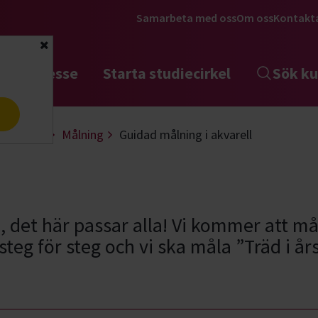
Samarbeta med oss
Om oss
Kontakt
Stäng
tta intresse
Starta studiecirkel
Sök ku
a
 & design
Målning
Guidad målning i akvarell
, det här passar alla! Vi kommer att m
steg för steg och vi ska måla ”Träd i års