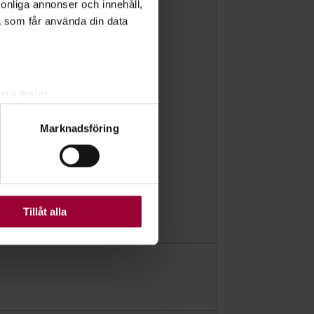
rsonliga annonser och innehåll,
a som får använda din data
lera meter
ryck)
Marknadsföring
ljsektionen
. Du kan ändra
ats. Vissa kakor är
Tillåt alla