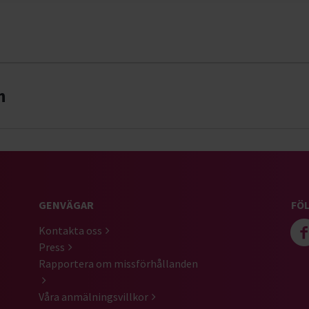
n
GENVÄGAR
FÖL
Kontakta oss
Press
Rapportera om missförhållanden
Våra anmälningsvillkor