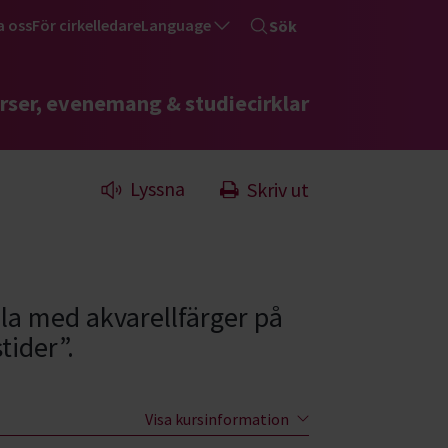
a oss
För cirkelledare
Language
Sök
rser, evenemang & studiecirklar
Lyssna
Skriv ut
åla med akvarellfärger på
tider”.
Visa kursinformation