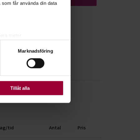
a som får använda din data
lera meter
ryck)
Marknadsföring
ljsektionen
. Du kan ändra
ats. Vissa kakor är
Tillåt alla
ag/tid
Antal
Pris