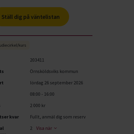
Ställ dig på väntelistan
udiecirkel/kurs
203411
ts
Örnsköldsviks kommun
rt
lördag 26 september 2026
08:00 - 16:00
s
2 000 kr
tser kvar
Fullt, anmäl dig som reserv
al
2
Visa när