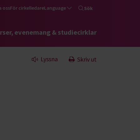
a oss
För cirkelledare
Language
Sök
rser, evenemang & studiecirklar
Lyssna
Skriv ut