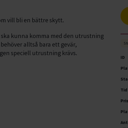
m vill bli en bättre skytt.
na ska kunna komma med den utrustning
 behöver alltså bara ett gevär,
St
gen speciell utrustning krävs.
ID
Pla
Sta
Tid
Pri
Pla
Ant