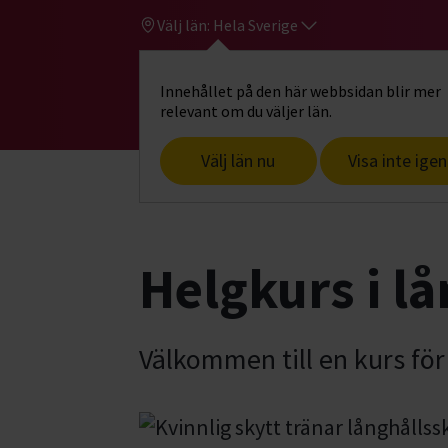
Välj län:
Hela Sverige
Innehållet på den här webbsidan blir mer
Hi
Gå till studiefrämjandets startsid
relevant om du väljer län.
Välj län nu
Visa inte igen
Start
Hitta intresse
Jakt & fiske
J
Helgkurs i l
Välkommen till en kurs för 