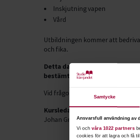
Inskjutning vapen
Vård
Utbildningen kommer att bedriva
och fika.
Detta datum är preliminärt, vi å
bestämt startdatum.
Vid frågor kontakta ledaren Joha
Samtycke
Kursledare
Johan Gripenrot
Ansvarsfull användning av d
Vi och
våra 1022 partners
be
cookies för att lagra och få t