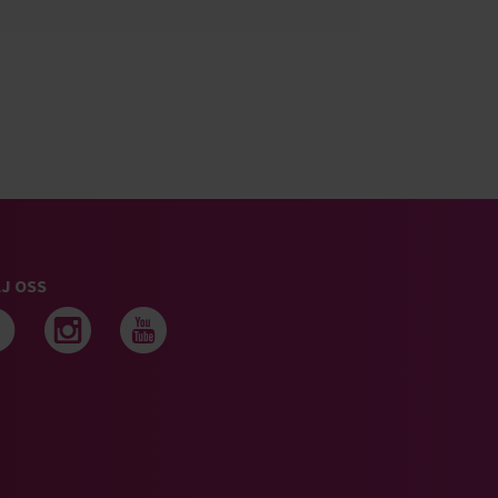
J OSS
Följ oss på facebook
Följ oss på instagram
Följ oss på youtub