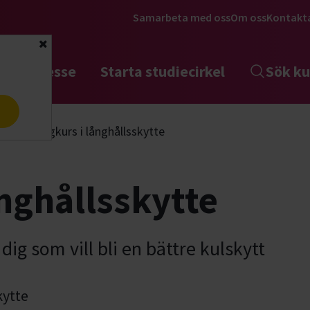
Samarbeta med oss
Om oss
Kontakt
Stäng
tta intresse
Starta studiecirkel
Sök ku
a
akt
Helgkurs i långhållsskytte
ånghållsskytte
dig som vill bli en bättre kulskytt