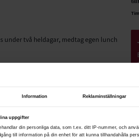
till
Ti
s under två heldagar, medtag egen lunch
terkopplar till alla anmälda så snart vi
n Gripenrot: 072-577 22 93
Information
Reklaminställningar
ina uppgifter
handlar din personliga data, som t.ex. ditt IP-nummer, och anv
illgång till information på din enhet för att kunna tillhandahålla pe