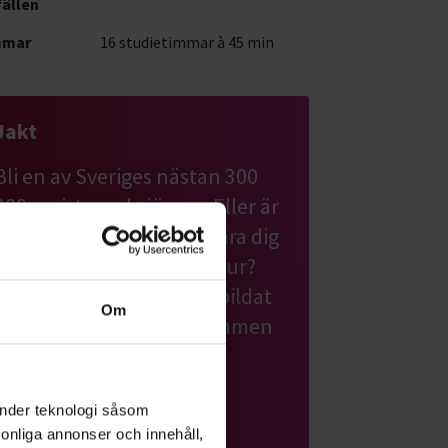
fällen
mmar
16 studietimmar à 45 min
Jakt
Bli en av Sveriges nästan 300
000 registrerade jägare. Eller är
du redan jägare och vill lära dig
mer om jakt, djur och natur?
Studiefrämjandet har utbildat
Om
jägare i över 30 år. Välkommen
till oss.
änder teknologi såsom
Läs mer om ämnet
rsonliga annonser och innehåll,