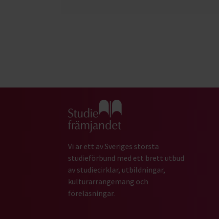
Gå till studiefrämjandets startsida
Vi är ett av Sveriges största
studieförbund med ett brett utbud
av studiecirklar, utbildningar,
kulturarrangemang och
föreläsningar.