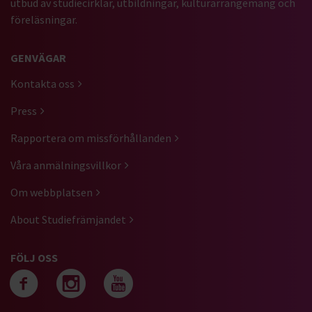
utbud av studiecirklar, utbildningar, kulturarrangemang och
föreläsningar.
GENVÄGAR
Kontakta oss
Press
Rapportera om missförhållanden
Våra anmälningsvillkor
Om webbplatsen
About Studiefrämjandet
FÖLJ OSS
Följ oss på facebook
Följ oss på instagra
Följ oss på yout