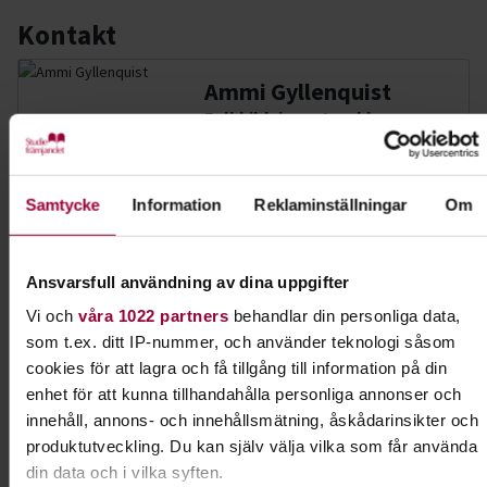
Kontakt
Ammi Gyllenquist
Folkbildningsutvecklare,
Profilområdesansvarig Djur
Skicka e-post
072-570 66 54
Visa mer
Samtycke
Information
Reklaminställningar
Om
Ansvarsfull användning av dina uppgifter
Dela:
Facebook
LinkedIn
E-mail
Vi och
våra 1022 partners
behandlar din personliga data,
som t.ex. ditt IP-nummer, och använder teknologi såsom
Lydnad för alla hundar
cookies för att lagra och få tillgång till information på din
enhet för att kunna tillhandahålla personliga annonser och
Har du en hund som vill lära sig nya tricks? Gillar
innehåll, annons- och innehållsmätning, åskådarinsikter och
du att tävla? Prova rallylydnad!
produktutveckling. Du kan själv välja vilka som får använda
din data och i vilka syften.