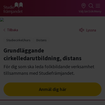
Gå till studiefrämjandets startsida
Välj län
Sök
Meny
Tillbaka
Lyssna
Studiecirkel/kurs
Distans
Grundläggande
cirkelledarutbildning, distans
För dig som ska leda folkbildande verksamhet
tillsammans med Studiefrämjandet.
Anmäl dig här