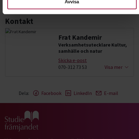
Avvisa
Kontakt
Frat Kandemir
Verksamhetsutecklare Kultur,
samhälle och natur
Skicka e-post
070-312 73 53
Visa mer
Dela:
Facebook
LinkedIn
E-mail
Gå till studiefrämjandets startsida