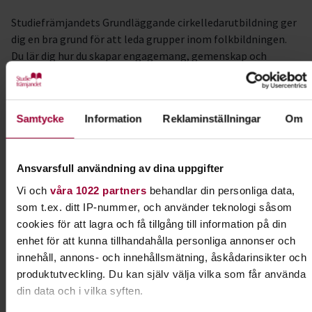
Studiefrämjandets Grundläggande cirkelledarutbildning ger
dig en bra grund för att leda grupper inom folkbildningen.
Du lär dig hur du skapar engagemang, gemenskap och
möjligheter för alla att utvecklas.
Under utbildningen får du:
Samtycke
Information
Reklaminställningar
Om
• Lära dig vad rollen som cirkelledare innebär
• Förstå hur du leder en grupp och skapar en trygg
Ansvarsfull användning av dina uppgifter
lärandemiljö
Vi och
våra 1022 partners
behandlar din personliga data,
som t.ex. ditt IP-nummer, och använder teknologi såsom
• Lära dig om folkbildning – vad det är och varför det är
cookies för att lagra och få tillgång till information på din
viktigt
enhet för att kunna tillhandahålla personliga annonser och
innehåll, annons- och innehållsmätning, åskådarinsikter och
• Få verktyg för att bygga en fungerande grupp med
produktutveckling. Du kan själv välja vilka som får använda
trygghet och delaktighet
din data och i vilka syften.
Vi varvar föreläsningar med samtal. Du får dela dina egna