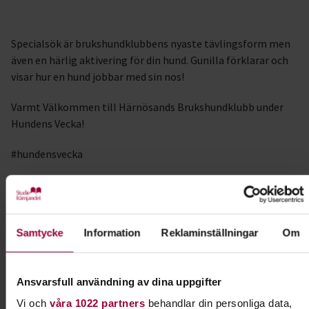
Specialsök är brukshundklubbens nyaste tävlingsform men
även en härlig aktivering för din hund. Gunilla förklarar och
visar hur en hund jobbar med sin nos!
Varmt Välkommen till Härnösands Brukshundklubb under
Hundens Vecka!
#hundensvecka
I samarbete med
Härnösands Brukshundklubb
Samtycke
Information
Reklaminställningar
Om
Kontakt
Ansvarsfull användning av dina uppgifter
Ammi Gyllenquist
Vi och
våra 1022 partners
behandlar din personliga data,