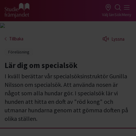
Gå till studiefrämjandets startsida
Välj län
Sök
Meny
Tillbaka
Lyssna
Föreläsning
Lär dig om specialsök
I kväll berättar vår specialsöksinstruktör Gunilla
Nilsson om specialsök. Att använda nosen är
något som alla hundar gör. I specialsök lär vi
hunden att hitta en doft av "röd kong" och
utmanar hundarna genom att gömma doften på
olika ställen.