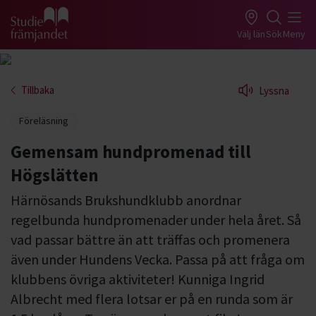
Gå till studiefrämjandets startsida
Välj län
Sök
Meny
Tillbaka
Lyssna
Föreläsning
Gemensam hundpromenad till
Högslätten
Härnösands Brukshundklubb anordnar
regelbunda hundpromenader under hela året. Så
vad passar bättre än att träffas och promenera
även under Hundens Vecka. Passa på att fråga om
klubbens övriga aktiviteter! Kunniga Ingrid
Albrecht med flera lotsar er på en runda som är