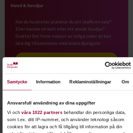
Hund & husdjur
Har du hund eller planerar du att skaffa en valp?
Eller kanske en katt eller ett annat husdjur?
Grattis! Det finns massor av roliga saker du kan
lära dig tillsammans med andra djurägare.
Läs mer om ämnet
Samtycke
Information
Reklaminställningar
Om
Liknande kurser inom
Hund &
husdjur
i Västernorrlands län
Ansvarsfull användning av dina uppgifter
Hund & husdjur- kurser, studiecirklar & evenemang (33 rader)
Vi och
våra 1022 partners
behandlar din personliga data,
Studiecirkel/kurs:
Valpkurs från 3 månader
som t.ex. ditt IP-nummer, och använder teknologi såsom
cookies för att lagra och få tillgång till information på din
Plats
Sundsvall