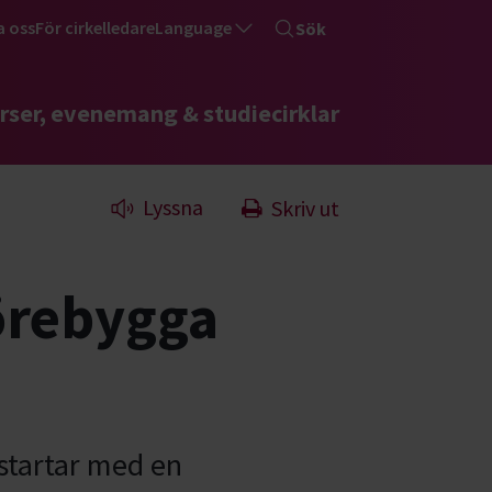
a oss
För cirkelledare
Language
Sök
rser, evenemang & studiecirklar
Lyssna
Skriv ut
förebygga
startar med en