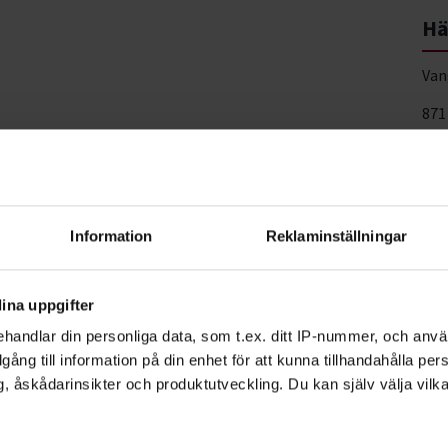
Hä
Van
871
Vis
nquist
Information
Reklaminställningar
tvecklare, Profilområdesansvarig Djur
Visa mer
ina uppgifter
handlar din personliga data, som t.ex. ditt IP-nummer, och anv
illgång till information på din enhet för att kunna tillhandahålla pe
, åskådarinsikter och produktutveckling. Du kan själv välja vilk