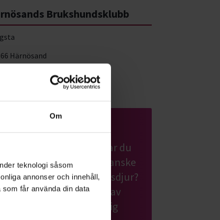
rnösands Brukshundsklubb
gsta
 66 Härnösand
a på karta
Om
Hund & husdjur
Har du hund eller planerar du
att skaffa en valp? Eller kanske
änder teknologi såsom
en katt eller ett annat husdjur?
rsonliga annonser och innehåll,
a som får använda din data
Grattis! Det finns massor av
roliga saker du kan lära dig