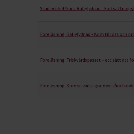
Studiecirkel/kurs:
Rallylydnad - Fortsättnings
Föreläsning:
Rallylydnad - Kom till oss och p
Föreläsning:
Friskvårdspasset – ett sätt att 
Föreläsning:
Kom se vad vi gör med våra hunda