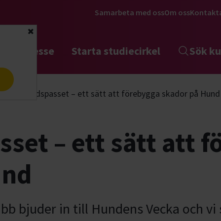
Samarbeta med oss
Om oss
Kontakt
Stäng
tta intresse
Starta studiecirkel
Sök ku
a
Friskvårdspasset – ett sätt att förebygga skador på Hund
set – ett sätt att 
und
 bjuder in till Hundens Vecka och vi 