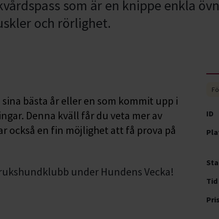
kvårdspass som är en knippe enkla övn
skler och rörlighet.
Fö
 sina bästa år eller en som kommit upp i
ingar. Denna kväll får du veta mer av
ID
 också en fin möjlighet att få prova på
Pla
Sta
rukshundklubb under Hundens Vecka!
Tid
Pri