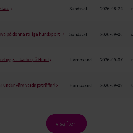
klass
Sundsvall
2026-08-24
rova på denna roliga hundsport!
Sundsvall
2026-09-06
s
förebygga skador på Hund
Härnösand
2026-09-07
r under våra vardagsträffar!
Härnösand
2026-09-08
t
Visa fler