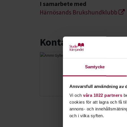
I samarbete med
Härnösands Brukshundklubb
Kontakt
Ammi Gylle
Samtycke
Folkbildningsu
Skicka e-post
072-570 66 54
Ansvarsfull användning av d
Vi och
våra 1022 partners
be
cookies för att lagra och få t
annons- och innehållsmätning
och i vilka syften.