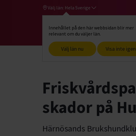
Välj län:
Hela Sverige
Innehållet på den här webbsidan blir mer
Hi
Gå till studiefrämjandets startsid
relevant om du väljer län.
Välj län nu
Visa inte igen
Start
Hitta intresse
Hund & husdjur
Friskvårdspas
skador på H
Härnösands Brukshundklubb