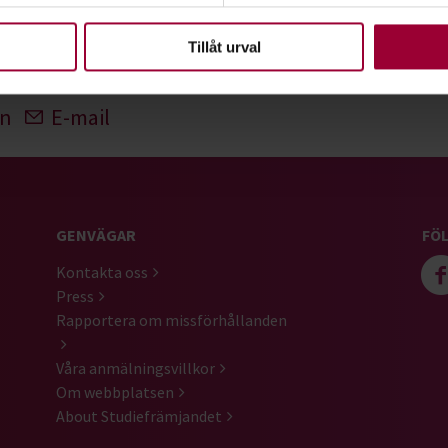
upplevelse som möjligt använder vi kakor (cookies) på vår webbpl
en ska fungera. Andra är valbara.
Tillåt urval
In
E-mail
GENVÄGAR
FÖL
Kontakta oss
Press
Rapportera om missförhållanden
Våra anmälningsvillkor
Om webbplatsen
About Studiefrämjandet