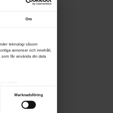
Om
änder teknologi såsom
rsonliga annonser och innehåll,
a som får använda din data
lera meter
ryck)
Marknadsföring
ljsektionen
. Du kan ändra