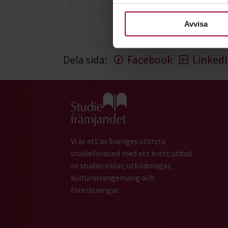
För att du ska få en så bra 
nödvändiga för att webbplats
Avvisa
Dela sida:
Facebook
Linked
Gå till studiefrämjandets startsida
Vi är ett av Sveriges största
studieförbund med ett brett utbud
av studiecirklar, utbildningar,
kulturarrangemang och
föreläsningar.