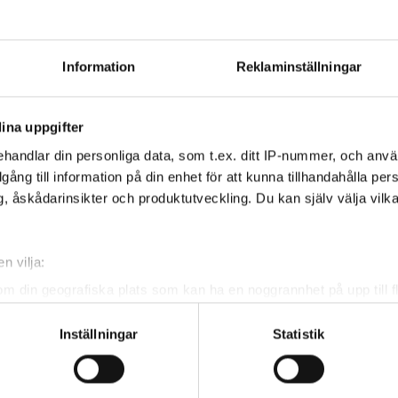
rtsrabatt, du får en fast
:- per månad.
Information
Reklaminställningar
ormembransmick, Audient id44,
ina uppgifter
hörlurar mm.*
handlar din personliga data, som t.ex. ditt IP-nummer, och anv
illgång till information på din enhet för att kunna tillhandahålla pe
, åskådarinsikter och produktutveckling. Du kan själv välja vilk
n vilja:
om din geografiska plats som kan ha en noggrannhet på upp till f
genom att aktivt skanna den för specifika kännetecken (fingeravt
iza
Inställningar
Statistik
vecklare Musik & Kultur
rsonliga uppgifter behandlas och ställ in dina preferenser i
deta
ke när som helst från cookie-förklaringen.