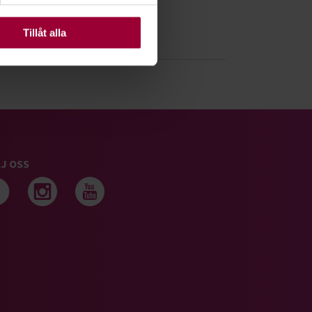
ats. Vissa kakor är
Tillåt alla
J OSS
Följ oss på facebook
Följ oss på instagram
Följ oss på youtub