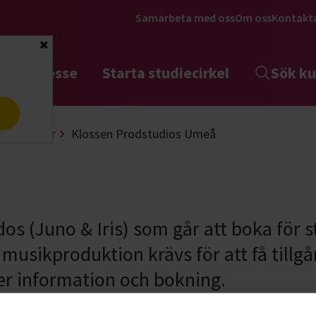
Samarbeta med oss
Om oss
Kontakt
Stäng
tta intresse
Starta studiecirkel
Sök ku
a
 replokaler
Klossen Prodstudios Umeå
s (Juno & Iris) som går att boka för st
usikproduktion krävs för att få tillgån
er information och bokning.