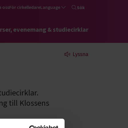
a oss
För cirkelledare
Language
Sök
rser, evenemang & studiecirklar
Lyssna
udiecirklar.
g till Klossens