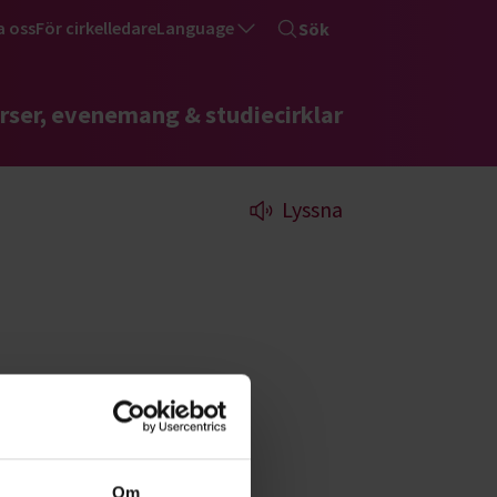
a oss
För cirkelledare
Language
Sök
rser, evenemang & studiecirklar
Lyssna
Om