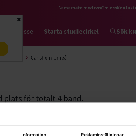
Samarbeta med oss
Om oss
Kontakt
Stäng
tta intresse
Starta studiecirkel
Sök ku
a
 replokaler
Carlshem Umeå
plats för totalt 4 band.
Information
Reklaminställningar