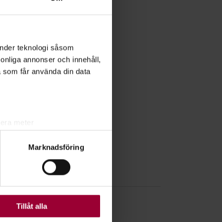
änder teknologi såsom
rsonliga annonser och innehåll,
a som får använda din data
lera meter
ryck)
Marknadsföring
ljsektionen
. Du kan ändra
ats. Vissa kakor är
Tillåt alla