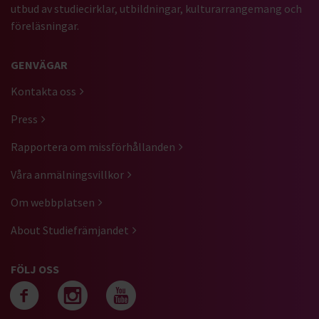
utbud av studiecirklar, utbildningar, kulturarrangemang och
föreläsningar.
GENVÄGAR
Kontakta oss
Press
Rapportera om missförhållanden
Våra anmälningsvillkor
Om webbplatsen
About Studiefrämjandet
FÖLJ OSS
Följ oss på facebook
Följ oss på instagra
Följ oss på yout