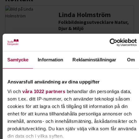
Linda Holmström
Folkbildningsutvecklare Natur,
Djur & Miljö
Skicka e-post
090-70 68 10
Samtycke
Information
Reklaminställningar
Om
Dela:
Facebook
LinkedIn
E-mail
Ansvarsfull användning av dina uppgifter
Samhälle & hållbar utveckling
Vi och
våra 1022 partners
behandlar din personliga data,
som t.ex. ditt IP-nummer, och använder teknologi såsom
cookies för att lagra och få tillgång till information på din
Lär dig mer om samhällsfrågor och hållbar
enhet för att kunna tillhandahålla personliga annonser och
utveckling. Skapa förändring där du bor och var
innehåll, annons- och innehållsmätning, åskådarinsikter och
med och hjälp andra människor.
produktutveckling. Du kan själv välja vilka som får använda
din data och i vilka syften.