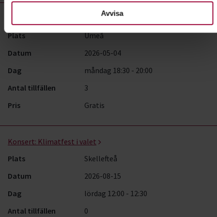
Avvisa
Studiecirkel/kurs:
Speed friending
Plats
Umeå
Datum
2026-05-04
Dag
måndag 18:30 - 20:00
Antal tillfällen
3
Pris
Gratis
Konsert:
Klimatfest i valet
Plats
Skellefteå
Datum
2026-08-15
Dag
lördag 12:00 - 12:30
Antal tillfällen
0