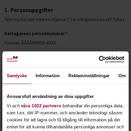
1. Personuppgifter
Fält markerade med en stjärna (*) är obligatoriska att fylla i.
Deltagarens personnummer *
Format: ÅÅÅÅMMDD-XXXX
LMA-nummer
Samtycke
Information
Reklaminställningar
Om
Förnamn *
Ansvarsfull användning av dina uppgifter
Vi och
våra 1022 partners
behandlar din personliga data,
Efternamn *
som t.ex. ditt IP-nummer, och använder teknologi såsom
cookies för att lagra och få tillgång till information på din
enhet för att kunna tillhandahålla personliga annonser och