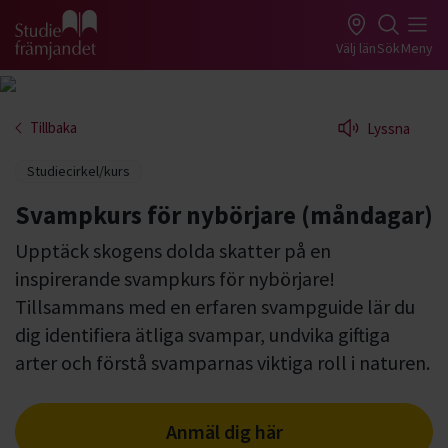
Gå till studiefrämjandets startsida
Välj län
Sök
Meny
Tillbaka
Lyssna
Studiecirkel/kurs
Svampkurs för nybörjare (måndagar)
Upptäck skogens dolda skatter på en
inspirerande svampkurs för nybörjare!
Tillsammans med en erfaren svampguide lär du
dig identifiera ätliga svampar, undvika giftiga
arter och förstå svamparnas viktiga roll i naturen.
Anmäl dig här