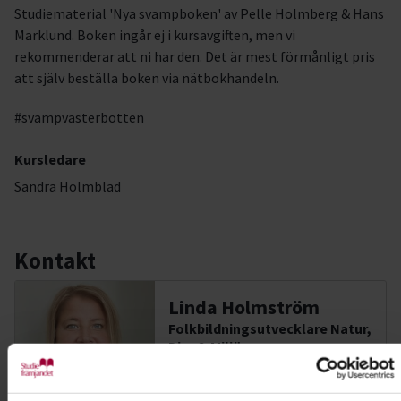
Studiematerial 'Nya svampboken' av Pelle Holmberg & Hans
Marklund. Boken ingår ej i kursavgiften, men vi
rekommenderar att ni har den. Det är mest förmånligt pris
att själv beställa boken via nätbokhandeln.
#svampvasterbotten
Kursledare
Sandra Holmblad
Kontakt
Linda Holmström
Folkbildningsutvecklare Natur,
Djur & Miljö
Skicka e-post
090-70 68 10