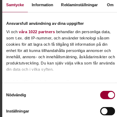
Samtycke
Information
Reklaminställningar
Om
Dela:
Facebook
LinkedIn
E-mail
Ansvarsfull användning av dina uppgifter
Vi och
våra 1022 partners
behandlar din personliga data,
Följ med på utflykt
som t.ex. ditt IP-nummer, och använder teknologi såsom
cookies för att lagra och få tillgång till information på din
Överallt finns det saker att upptäcka. Det kan vara
enhet för att kunna tillhandahålla personliga annonser och
i storstaden, på landet, i villakvarteret, i skogen
innehåll, annons- och innehållsmätning, åskådarinsikter och
eller i stadsparken. Häng med på någon av våra
produktutveckling. Du kan själv välja vilka som får använda
naturguidningar!
din data och i vilka syften.
Med din tillåtelse skulle vi även vilja:
Läs mer om ämnet
Samla in information om din geografiska plats som
Samtyckesval
Nödvändig
kan ha en noggrannhet på upp till flera meter
Identifiera din enhet genom att aktivt skanna den för
Liknande kurser inom
Utflykter
i
specifika kännetecken (fingeravtryck)
Inställningar
Ta reda på mer om hur dina personliga uppgifter behandlas