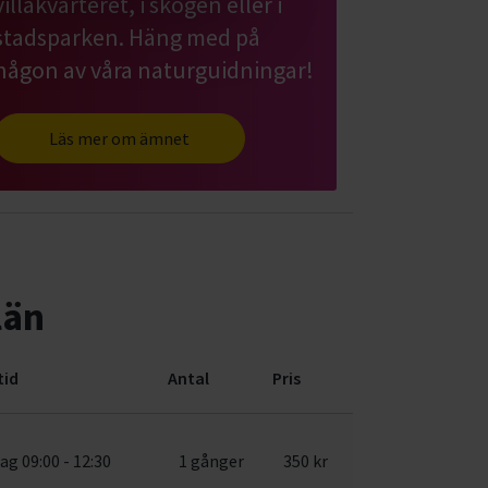
villakvarteret, i skogen eller i
stadsparken. Häng med på
någon av våra naturguidningar!
Läs mer om ämnet
län
tid
Antal
Pris
ag 09:00 - 12:30
1 gånger
350 kr