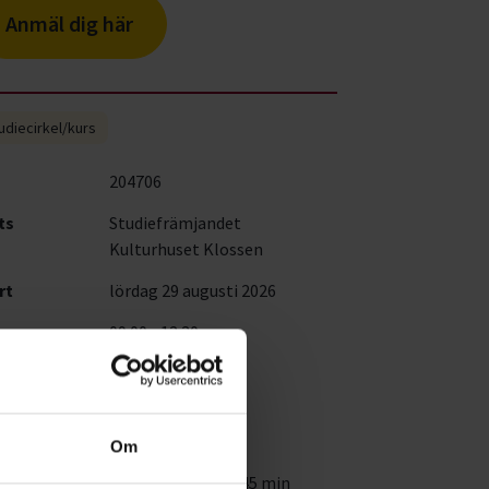
Anmäl dig här
udiecirkel/kurs
204706
ts
Studiefrämjandet
Kulturhuset Klossen
rt
lördag 29 augusti 2026
09:00 - 12:30
s
350 kr
al
1
fällen
Om
mmar
4 studietimmar à 45 min