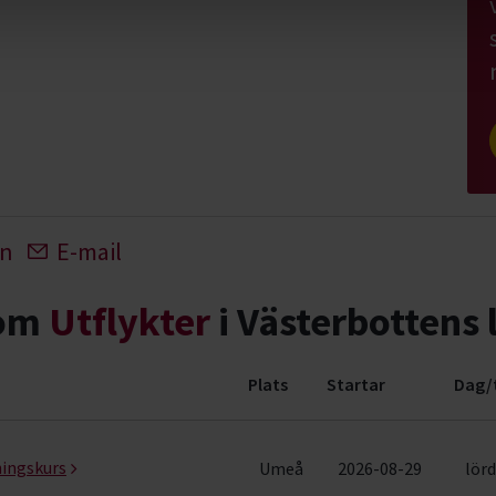
In
E-mail
nom
Utflykter
i Västerbottens 
Plats
Startar
Dag/
 rader)
ningskurs
Umeå
2026-08-29
lörd