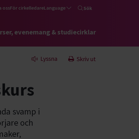
a oss
För cirkelledare
Language
Sök
rser, evenemang & studiecirklar
Lyssna
Skriv ut
skurs
nda svamp i
örjare och
maker,