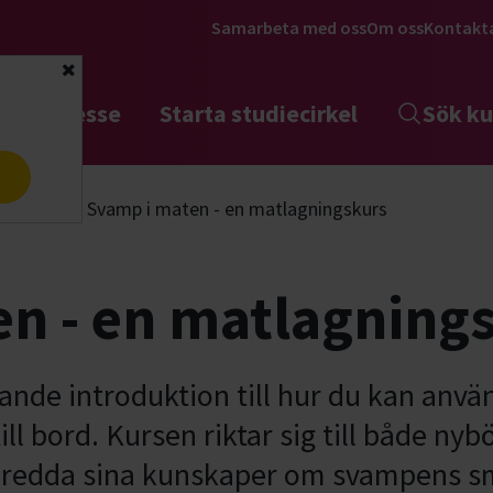
Samarbeta med oss
Om oss
Kontakt
Stäng
tta intresse
Starta studiecirkel
Sök ku
a
tflykter
Svamp i maten - en matlagningskurs
n - en matlagning
ande introduktion till hur du kan anvä
ll bord. Kursen riktar sig till både nyb
 bredda sina kunskaper om svampens s