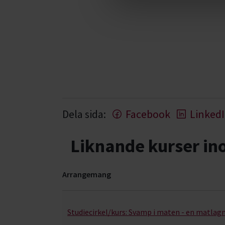
Dela sida:
Facebook
Linked
Liknande kurser i
Arrangemang
Utflykter- kurser, studiecirklar & evenemang (5
Studiecirkel/kurs:
Svamp i maten - en matlag