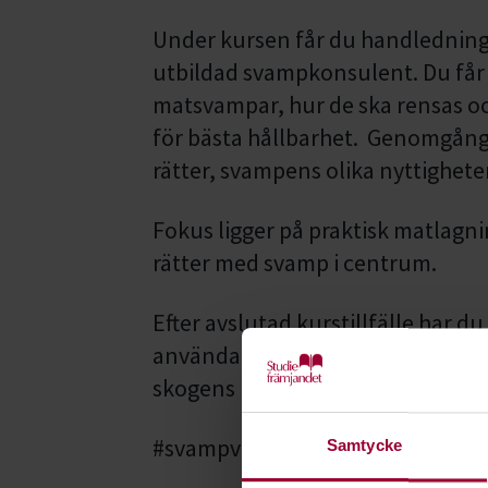
Under kursen får du handledning 
utbildad svampkonsulent. Du får l
matsvampar, hur de ska rensas o
för bästa hållbarhet. Genomgång 
rätter, svampens olika nyttighete
Fokus ligger på praktisk matlagnin
rätter med svamp i centrum.
Efter avslutad kurstillfälle har d
använda svamp i matlagning samt 
skogens råvaror.
#svampvasterbotten
Samtycke