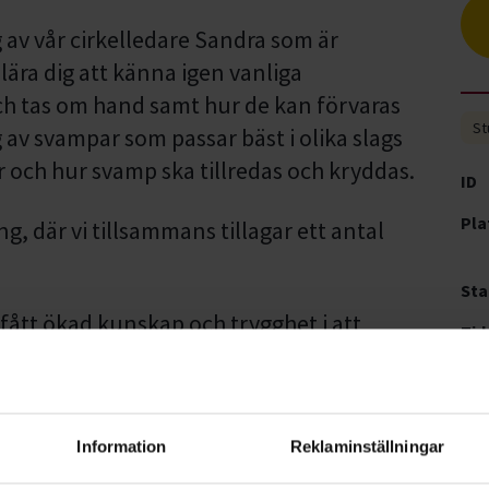
av vår cirkelledare Sandra som är
ära dig att känna igen vanliga
ch tas om hand samt hur de kan förvaras
St
av svampar som passar bäst i olika slags
r och hur svamp ska tillredas och kryddas.
ID
Pla
g, där vi tillsammans tillagar ett antal
Sta
u fått ökad kunskap och trygghet i att
Tid
inspiration att utveckla egna rätter med
Pri
Ant
till
Information
Reklaminställningar
Ti