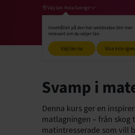
Välj län:
Hela Sverige
Innehållet på den här webbsidan blir mer
Hi
Gå till studiefrämjandets startsid
relevant om du väljer län.
Välj län nu
Visa inte igen
Start
Hitta intresse
Djur & natur
U
Svamp i mate
Denna kurs ger en inspirer
matlagningen – från skog ti
matintresserade som vill