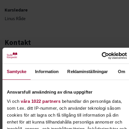
Kursledare
Linus Råde
Kontakt
Linus Råde
Folkbildningsutvecklare,
Verksamhetsspecialist
Samtycke
Information
Reklaminställningar
Om
Kvalitet
Skicka e-post
090-70 68 23
Ansvarsfull användning av dina uppgifter
Vi och
våra 1022 partners
behandlar din personliga data,
som t.ex. ditt IP-nummer, och använder teknologi såsom
Dela:
Facebook
LinkedIn
E-mail
cookies för att lagra och få tillgång till information på din
enhet för att kunna tillhandahålla personliga annonser och
Spelkultur
innehåll, annons- och innehållsmätning, åskådarinsikter och