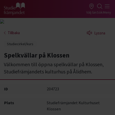
Gå till studiefrämjandets startsida
Välj län
Sök
Meny
Tillbaka
Lyssna
Studiecirkel/kurs
Spelkvällar på Klossen
Välkommen till öppna spelkvällar på Klossen,
Studiefrämjandets kulturhus på Ålidhem.
ID
204723
Plats
Studiefrämjandet Kulturhuset
Klossen