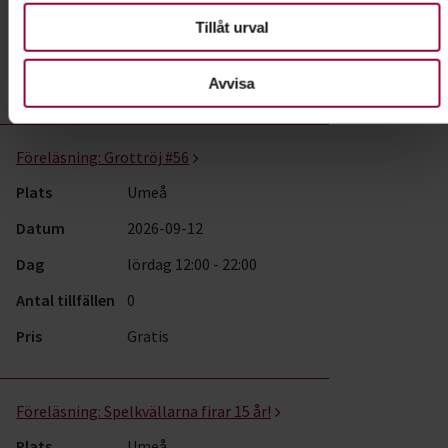
Dag
onsdag 18:00 - 22:00
Tillåt urval
Antal tillfällen
16
Pris
Gratis
Avvisa
Föreläsning:
Grottröj #56
Plats
Umeå
Datum
2026-09-12
Dag
lördag 12:00 - 22:00
Antal tillfällen
0
Pris
Gratis
Föreläsning:
Spelkvällarna firar 15 år!
Plats
Umeå