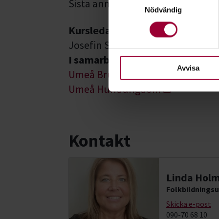
Identifiera din enhet 
Sista anmälningsdag 31 Juli
Nödvändig
Ta reda på mer om hur dina pe
eller dra tillbaka ditt samtyc
Kursledare
Josefin Stoltz
För att du ska få en så bra 
I samarbete med
nödvändiga för att webbplats
Avvisa
Umeå Brukshundklubb
Umeå Hundungdom
Kontakt
Linda Hol
Folkbildningsu
Skicka e-post
090-70 68 10