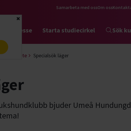
Samarbeta med oss
Om oss
Kontakt
Stäng
tta intresse
Starta studiecirkel
Sök ku
a
Nosarbete
Specialsök läger
äger
ukshundklubb bjuder Umeå Hundungdom
 tema!