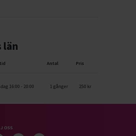
 län
tid
Antal
Pris
dag 16:00 - 20:00
1 gånger
250 kr
J OSS