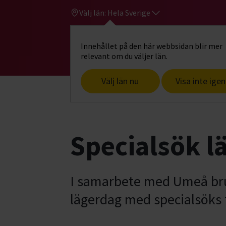
Välj län:
Hela Sverige
Innehållet på den här webbsidan blir mer
Hi
Gå till studiefrämjandets startsid
relevant om du väljer län.
Välj län nu
Visa inte igen
Start
Hitta intresse
Hund & husdjur
Specialsök l
I samarbete med Umeå br
lägerdag med specialsöks