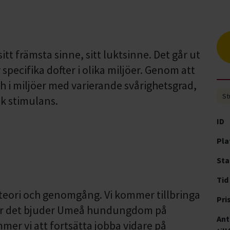
tt främsta sinne, sitt luktsinne. Det går ut
 specifika dofter i olika miljöer. Genom att
ch i miljöer med varierande svårighetsgrad,
St
k stimulans.
ID
Pla
Sta
Tid
eori och genomgång. Vi kommer tillbringa
Pri
Efter det bjuder Umeå hundungdom på
Ant
er vi att fortsätta jobba vidare på