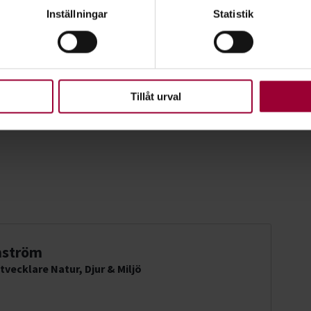
genom att aktivt skanna den för specifika kännetecken (fingeravt
Inställningar
Statistik
rsonliga uppgifter behandlas och ställ in dina preferenser i
deta
ke när som helst från cookie-förklaringen.
upplevelse som möjligt använder vi kakor (cookies) på vår webbpl
en ska fungera. Andra är valbara.
Tillåt urval
mström
tvecklare Natur, Djur & Miljö