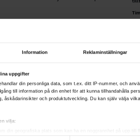
till
Ti
Br
Brä
Information
Reklaminställningar
ndungdoms medlemmar och Umeå
905
.
ina uppgifter
och grundvaccinerad men gärna även för
handlar din personliga data, som t.ex. ditt IP-nummer, och anv
illgång till information på din enhet för att kunna tillhandahålla pe
, åskådarinsikter och produktutveckling. Du kan själv välja vilk
Wacek
n vilja:
om din geografiska plats som kan ha en noggrannhet på upp till f