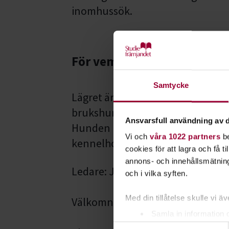
inomhussök.
För vem?
Samtycke
Lägret är för alla Sveriges hu
brukshundklubbens medlemmar
Ansvarsfull användning av d
Hunden måste vara minst 3 mån 
Vi och
våra 1022 partners
be
kennelhosta.
cookies för att lagra och få t
annons- och innehållsmätning
Ledare: Josefin Stoltz och Kicki 
och i vilka syften.
Med din tillåtelse skulle vi äve
Välkomna på en härlig lägerkväll!
Samla in information 
Samtyckesval