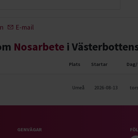
In
E-mail
nom
Nosarbete
i Västerbottens
Plats
Startar
Dag/
1 rader)
Umeå
2026-08-13
tors
GENVÄGAR
FÖL