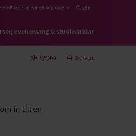
a oss
För cirkelledare
Language
Sök
rser, evenemang & studiecirklar
Lyssna
Skriv ut
 in till en