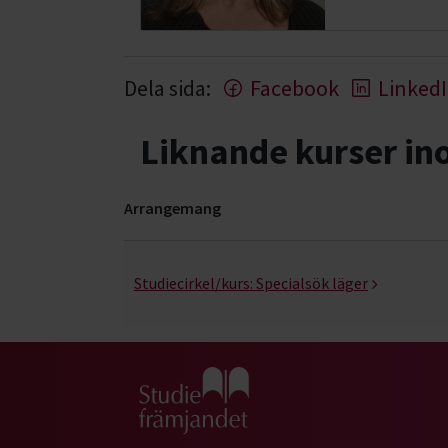
Dela sida:
Facebook
Linked
Liknande kurser i
Arrangemang
Nosarbete- kurser, studiecirklar & evenemang (
Studiecirkel/kurs:
Specialsök läger
Gå till studiefrämjandets startsida