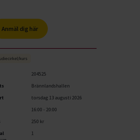
Anmäl dig här
udiecirkel/kurs
204525
ts
Brännlandshallen
rt
torsdag 13 augusti 2026
16:00 - 20:00
s
250 kr
al
1