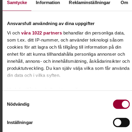
Samtycke
Information
Reklaminställningar
Om
Betalning sker mot faktura som skickas ut via e-mail.
Ansvarsfull användning av dina uppgifter
Kontakt
Vi och
våra 1022 partners
behandlar din personliga data,
som t.ex. ditt IP-nummer, och använder teknologi såsom
cookies för att lagra och få tillgång till information på din
Linda Holmström
enhet för att kunna tillhandahålla personliga annonser och
Folkbildningsutvecklare Natur,
innehåll, annons- och innehållsmätning, åskådarinsikter och
Djur & Miljö
produktutveckling. Du kan själv välja vilka som får använda
Skicka e-post
din data och i vilka syften.
090-70 68 10
Med din tillåtelse skulle vi även vilja:
Samla in information om din geografiska plats som
Samtyckesval
Dela:
Facebook
LinkedIn
E-mail
Nödvändig
kan ha en noggrannhet på upp till flera meter
Identifiera din enhet genom att aktivt skanna den för
specifika kännetecken (fingeravtryck)
Hund & husdjur
Inställningar
Ta reda på mer om hur dina personliga uppgifter behandlas