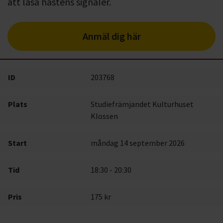
att läsa hästens signaler.
Anmäl dig här
ID
203768
Plats
Studiefrämjandet Kulturhuset
Klossen
Start
måndag 14 september 2026
Tid
18:30 - 20:30
Pris
175 kr