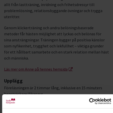
allt från lastträning, inridning och frihetsdressyr till
problemlösning, relationsbyggande övningar och trygga
uteritter.
Genom klickerträning och andra belöningsbaserade
metoder får hästen möjlighet att lyckas och belönas för
sina ansträngningar. Träningen bygger på positiva känslor
som nyfikenhet, trygghet och lekfullhet – viktiga grunder
för ett hållbart samarbete och en stark relation mellan häst
och människa.
Läs mer om Anne på hennes hemsida
Upplägg
Föreläsningen är 2 timmar lång, inklusive en 15 minuters
bensträckare/fikapaus.
Platsbokning sker genom det här formuläret, och inom
några dygn får du en bokningsbekräftelse på mailen.