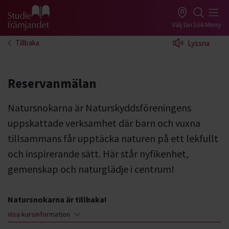
Gå till studiefrämjandets startsida
Välj län
Sök
Meny
Tillbaka
Lyssna
Reservanmälan
Natursnokarna är Naturskyddsföreningens
uppskattade verksamhet där barn och vuxna
tillsammans får upptäcka naturen på ett lekfullt
och inspirerande sätt. Här står nyfikenhet,
gemenskap och naturglädje i centrum!
Natursnokarna är tillbaka!
Visa kursinformation