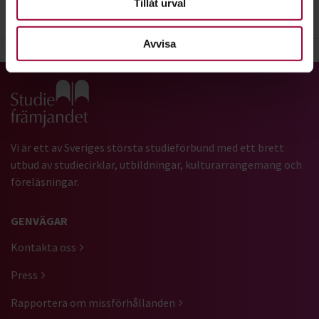
Tillåt urval
3. Frågor
Avvisa
Gå till studiefrämjandets startsida
Vi är ett av Sveriges största studieförbund med ett brett
utbud av studiecirklar, utbildningar, kulturarrangemang och
föreläsningar.
GENVÄGAR
Kontakta oss
Press
Rapportera om missförhållanden