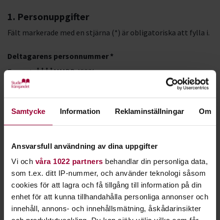
1. Personuppgifter
Fält markerade med en stjärna (*) är obligatoriska att fylla i.
Deltagarens personnummer *
Format: ÅÅÅÅMMDD-XXXX
Samtycke
Information
Reklaminställningar
Om
LMA-nummer
Förnamn *
Ansvarsfull användning av dina uppgifter
Vi och
våra 1022 partners
behandlar din personliga data,
som t.ex. ditt IP-nummer, och använder teknologi såsom
Efternamn *
cookies för att lagra och få tillgång till information på din
enhet för att kunna tillhandahålla personliga annonser och
innehåll, annons- och innehållsmätning, åskådarinsikter