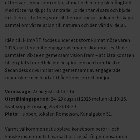
utforskar teman som miljö, klimat och biologisk mångfald.
Med rötterna djupt förankrade i jorden tar vi sats och bjuder
in till en utställning som vill beröra, väcka tankar och skapa
samtal om vår relation till naturen och den värld vi delar.
Idén till klimART föddes under ett stort klimatmöte våren
2026, där flera miljöengagerade människor möttes. Ur de
samtalen växte en gemensam vision fram – att låta konsten
bli en plats för reflektion, inspiration och framtidstro.
Sedan dess drivs initiativet gemensamt av engagerade
människor med hjärtat i både konsten och miljön.
Vernissage:
23 augusti kl.13 - 16
Utställningsperiod:
24–29 augusti 2026 mellan kl. 10-16.
Kvällsöppet onsdag 26/8 kl.18-20
Plats:
Hubben, lokalen Romelsön, Kanalgatan 51.
Varmt välkommen att uppleva konst som berör – och
kanske inspirerar till nya sätt att se på vår gemensamma