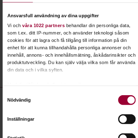
Utveckla din kreativa och konstnärliga sida med
penseln i handen. Plocka fram staffliet så hjälper
Ansvarsfull användning av dina uppgifter
vi dig igång.
Vi och
våra 1022 partners
behandlar din personliga data,
som t.ex. ditt IP-nummer, och använder teknologi såsom
Läs mer om ämnet
cookies för att lagra och få tillgång till information på din
enhet för att kunna tillhandahålla personliga annonser och
innehåll, annons- och innehållsmätning, åskådarinsikter och
produktutveckling. Du kan själv välja vilka som får använda
Liknande kurser inom
Målning
i
din data och i vilka syften.
Västerbottens län
Med din tillåtelse skulle vi även vilja:
Målning- kurser, studiecirklar & evenemang (7 rader)
Samla in information om din geografiska plats som
Samtyckesval
Utställning:
klimART – Konst för en levande framtid
Nödvändig
kan ha en noggrannhet på upp till flera meter
Plats
Identifiera din enhet genom att aktivt skanna den för
Skellefteå
specifika kännetecken (fingeravtryck)
Datum
2026-08-23
Inställningar
Ta reda på mer om hur dina personliga uppgifter behandlas
Dag
söndag 13:00 - 16:00
och ställ in dina preferenser i
detaljsektionen
. Du kan