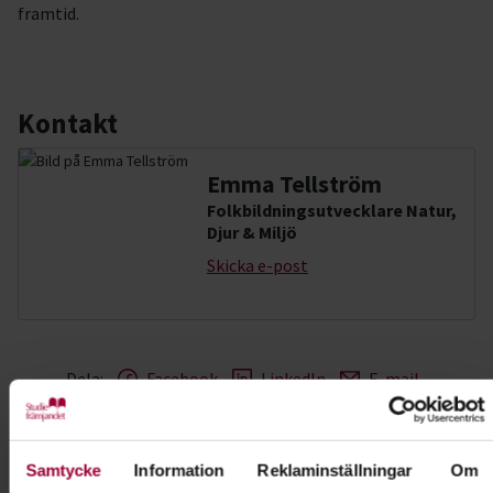
framtid.
Kontakt
Emma Tellström
Folkbildningsutvecklare Natur,
Djur & Miljö
Skicka e-post
Dela:
Facebook
LinkedIn
E-mail
Målning
Samtycke
Information
Reklaminställningar
Om