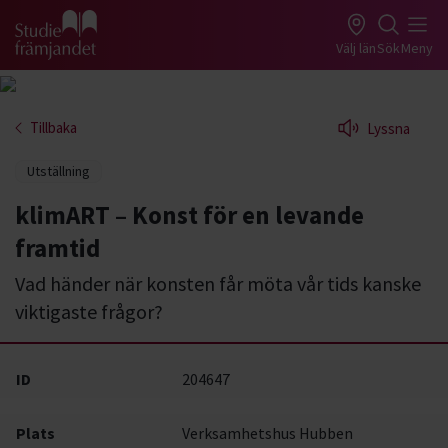
Gå till studiefrämjandets startsida
Välj län
Sök
Meny
Tillbaka
Lyssna
Utställning
klimART – Konst för en levande
framtid
Vad händer när konsten får möta vår tids kanske
viktigaste frågor?
ID
204647
Plats
Verksamhetshus Hubben