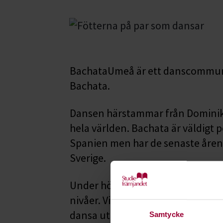
BachataUmeå är ett danscommunit
Bachata.
Dansen härstammar från Dominikan
hela världen. Bachata är väldigt p
Spanien men har de senaste åren f
Sverige.
Under höstens tisdagar på Klossen
nivåer. Vissa workshops körs i par
dansa utan partner.
Samtycke