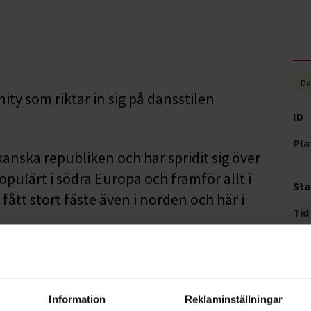
Da
y som riktar in sig på dansstilen
ID
Pla
ska republiken och har spridit sig över
opulärt i södra Europa och framför allt i
Sta
ått stort fäste även i norden och här i
Tid
Pri
 hålls i första hand workshops på olika
Pla
, medan man i vissa fall kan anmäla sig och
Information
Reklaminställningar