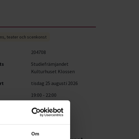
ns, teater och scenkonst
204708
ts
Studiefrämjandet
Kulturhuset Klossen
rt
tisdag 25 augusti 2026
19:00 - 22:00
s
Gratis
tser kvar
99
av 99
Om