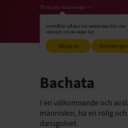
Välj län:
Hela Sverige
Innehållet på den här webbsidan blir mer
Hi
Gå till studiefrämjandets startsid
relevant om du väljer län.
Välj län nu
Visa inte igen
Start
Hitta intresse
Dans & rörelse
Bachata
I en välkomnande och avsla
människor, ha en rolig och
dansgolvet.