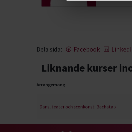
Dela sida:
Facebook
Linked
Liknande kurser i
Arrangemang
Latinamerikansk dans- kurser, studiecirklar & 
Dans, teater och scenkonst:
Bachata