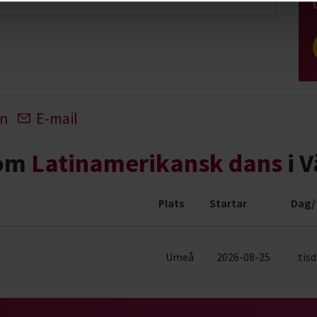
In
E-mail
nom
Latinamerikansk dans
i V
Plats
Startar
Dag/
evenemang (1 rader)
Umeå
2026-08-25
tisd