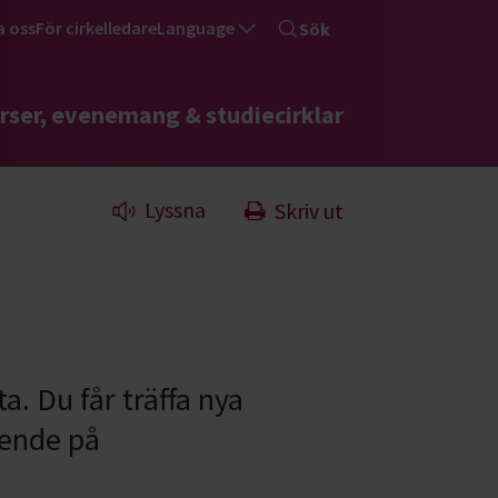
a oss
För cirkelledare
Language
Sök
rser, evenemang & studiecirklar
Lyssna
Skriv ut
. Du får träffa nya
oende på