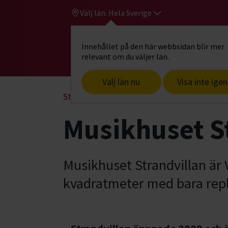
Välj län:
Hela Sverige
Innehållet på den här webbsidan blir mer
Hi
Gå till studiefrämjandets startsid
relevant om du väljer län.
Välj län nu
Visa inte igen
Start
Hitta intresse
Musik
Studios &
Musikhuset St
Musikhuset Strandvillan är
kvadratmeter med bara repl