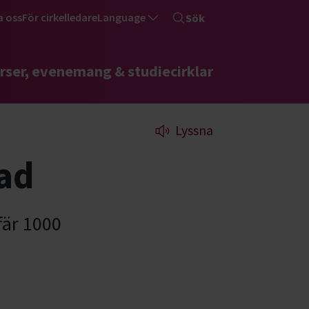
a oss
För cirkelledare
Language
Sök
rser, evenemang & studiecirklar
Lyssna
tad
fär 1000