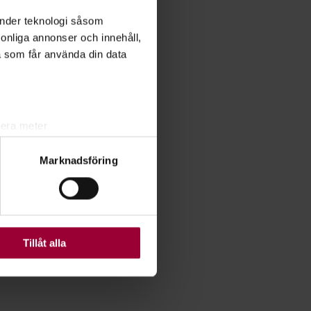
änder teknologi såsom
rsonliga annonser och innehåll,
a som får använda din data
lera meter
ryck)
Marknadsföring
ljsektionen
. Du kan ändra
ats. Vissa kakor är
Tillåt alla