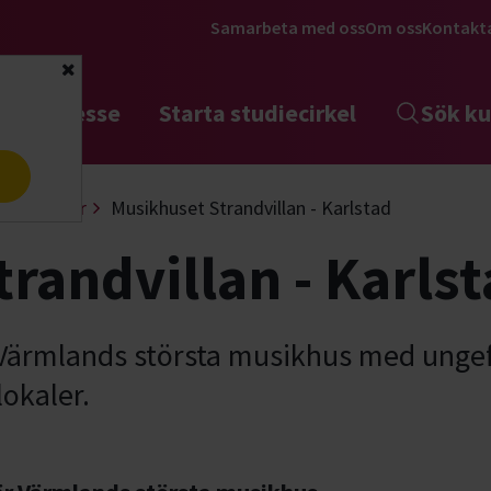
Samarbeta med oss
Om oss
Kontakt
Stäng
tta intresse
Starta studiecirkel
Sök ku
a
 replokaler
Musikhuset Strandvillan - Karlstad
randvillan - Karls
 Värmlands största musikhus med unge
okaler.