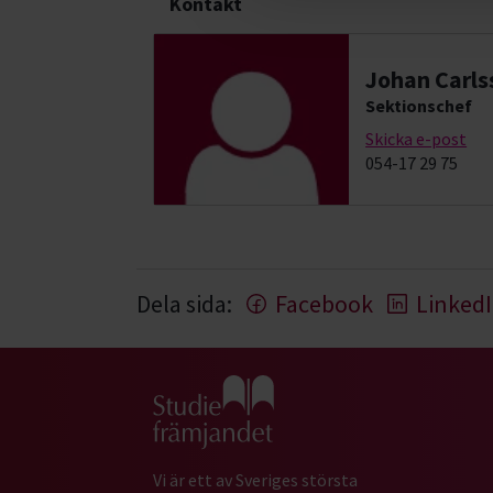
Kontakt
Johan Carls
Sektionschef
Skicka e-post
054-17 29 75
Dela sida:
Facebook
Linked
Gå till studiefrämjandets startsida
Vi är ett av Sveriges största