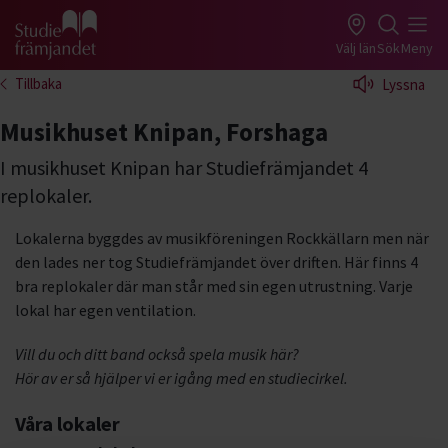
Gå till studiefrämjandets startsida
Välj län
Sök
Meny
Tillbaka
Lyssna
Musikhuset Knipan, Forshaga
I musikhuset Knipan har Studiefrämjandet 4
replokaler.
Lokalerna byggdes av musikföreningen Rockkällarn men när
den lades ner tog Studiefrämjandet över driften. Här finns 4
bra replokaler där man står med sin egen utrustning. Varje
lokal har egen ventilation.
Vill du och ditt band också spela musik här?
Hör av er så hjälper vi er igång med en studiecirkel.
Våra lokaler