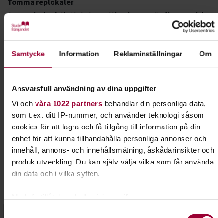
Tomma replokaler
Just nu är det fullt i lokalerna. Hör gärna av dig för att ställa
dig på kölista.
Priser
Samtycke
Information
Reklaminställningar
Om
Tom replokal
750 kr/månad
Ansvarsfull användning av dina uppgifter
Starta en studiecirkel
Vi och
våra 1022 partners
behandlar din personliga data,
För att få tillgång till våra lokaler behöver ni starta en
som t.ex. ditt IP-nummer, och använder teknologi såsom
studiecirkel hos Studiefrämjandet. Då kan vi även hjälpa er
cookies för att lagra och få tillgång till information på din
andra saker som coachning, spelningar, utrustning,
enhet för att kunna tillhandahålla personliga annonser och
seminarier m.m.
innehåll, annons- och innehållsmätning, åskådarinsikter och
produktutveckling. Du kan själv välja vilka som får använda
Hör av er till oss så berättar vi mer!
din data och i vilka syften.
Kontakt
Med din tillåtelse skulle vi även vilja:
Samla in information om din geografiska plats som
Samtyckesval