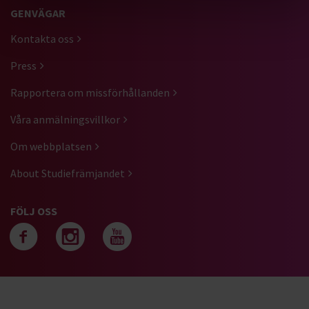
GENVÄGAR
Kontakta oss
Press
Rapportera om missförhållanden
Våra anmälningsvillkor
Om webbplatsen
About Studiefrämjandet
FÖLJ OSS
Följ oss på facebook
Följ oss på instagra
Följ oss på yout