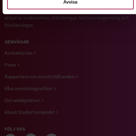
Avvisa
Vi är ett av Sveriges största studieförbund med ett brett
utbud av studiecirklar, utbildningar, kulturarrangemang och
föreläsningar.
GENVÄGAR
Kontakta oss
Press
Rapportera om missförhållanden
Våra anmälningsvillkor
Om webbplatsen
About Studiefrämjandet
FÖLJ OSS