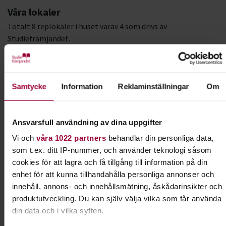
Våra lokaler
Totalt 8 replokaler i huset varav 4 som drivs av
Studiefrämjandet.
Replokalerna är inte utrustade, utan utrustas av bandet. Vi
har två större replokaler som med fördel delas med ett
annat band, samt två mindre replokaler som passar för ett
band.
Samtycke
Information
Reklaminställningar
Om
Priser
Pris från 1313 kr/månad.
Ansvarsfull användning av dina uppgifter
Priserna varierar beroende på storlek av lokal.
Vi och
våra 1022 partners
behandlar din personliga data,
som t.ex. ditt IP-nummer, och använder teknologi såsom
Starta en studiecirkel
cookies för att lagra och få tillgång till information på din
För att få tillgång till våra lokaler behöver ni starta en
enhet för att kunna tillhandahålla personliga annonser och
studiecirkel hos Studiefrämjandet. Då kan vi även hjälpa er
innehåll, annons- och innehållsmätning, åskådarinsikter och
andra saker som coachning, spelningar, utrustning,
produktutveckling. Du kan själv välja vilka som får använda
seminarier m.m.
din data och i vilka syften.