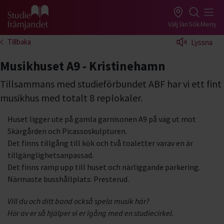
Gå till studiefrämjandets startsida
Välj län
Sök
Meny
Tillbaka
Lyssna
Musikhuset A9 - Kristinehamn
Tillsammans med studieförbundet ABF har vi ett fint
musikhus med totalt 8 replokaler.
Huset ligger ute på gamla garnisonen A9 på väg ut mot
Skärgården och Picassoskulpturen.
Det finns tillgång till kök och två toaletter varav en är
tillgänglighetsanpassad.
Det finns ramp upp till huset och närliggande parkering.
Närmaste busshållplats: Presterud.
Vill du och ditt band också spela musik här?
Hör av er så hjälper vi er igång med en studiecirkel.