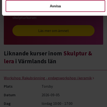
Vill du lära dig mer om skulptur, lera och drejning?
Avvisa
Hos Studiefrämjandet arrangerar vi olika
skulpturkurser.
Läs mer om ämnet
Liknande kurser inom
Skulptur &
lera
i Värmlands län
Skulptur & lera- kurser, studiecirklar & evenemang (5 rader)
Workshop:
Rakubränning - endagsworkshop i keramik
Plats
Torsby
Datum
2026-09-05
Dag
lördag 10:00 - 17:00