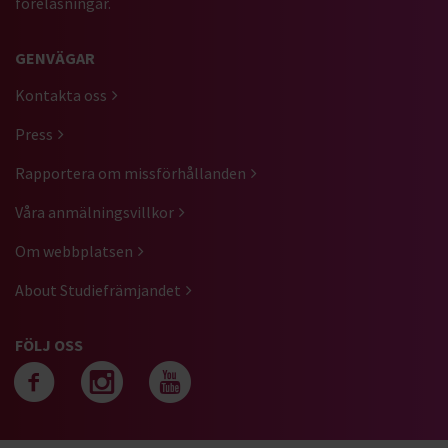
föreläsningar.
GENVÄGAR
Kontakta oss
Press
Rapportera om missförhållanden
Våra anmälningsvillkor
Om webbplatsen
About Studiefrämjandet
FÖLJ OSS
Följ oss på facebook
Följ oss på instagra
Följ oss på yout