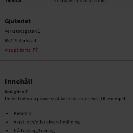
Timmar
28 studietimmar à 45 min
Gjuteriet
Verkstadsgatan 1
652 19 Karlstad
Visa på karta
Innehåll
Vad gör vi?
Under träffarna provar vi olika kreativa uttryck, till exempel:
Keramik
Akryl- och/eller akvarellmålning
Nåltovning/tovning