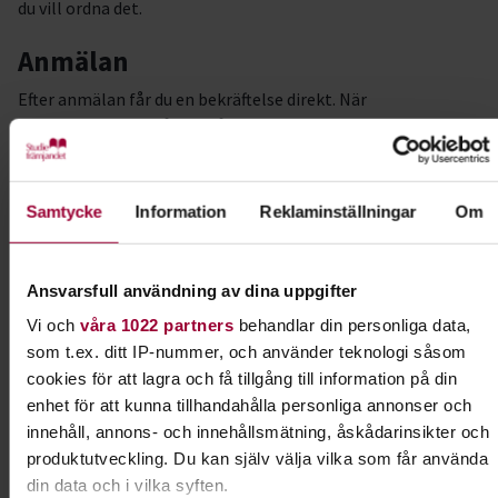
du vill ordna det.
Anmälan
Efter anmälan får du en bekräftelse direkt. När
anmälningstiden gått ut får du besked om plats samt
kallelse och faktura.
Frågor?
Samtycke
Information
Reklaminställningar
Om
Om betalning: kontakta Studiefrämjandets
folkbildningsutvecklare.
Ansvarsfull användning av dina uppgifter
Om kursen: kontakta Carina Liljemark, tel. 076-113 15 30, e-
post: galleribrusen@gmail.com.
Vi och
våra 1022 partners
behandlar din personliga data,
som t.ex. ditt IP-nummer, och använder teknologi såsom
Varmt välkommen – låt kreativiteten
cookies för att lagra och få tillgång till information på din
enhet för att kunna tillhandahålla personliga annonser och
och gemenskapen bli veckans
innehåll, annons- och innehållsmätning, åskådarinsikter och
höjdpunkt!
produktutveckling. Du kan själv välja vilka som får använda
din data och i vilka syften.