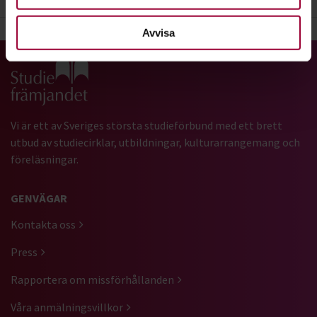
Avvisa
Gå till studiefrämjandets startsida
Vi är ett av Sveriges största studieförbund med ett brett
utbud av studiecirklar, utbildningar, kulturarrangemang och
föreläsningar.
GENVÄGAR
Kontakta oss
Press
Rapportera om missförhållanden
Våra anmälningsvillkor