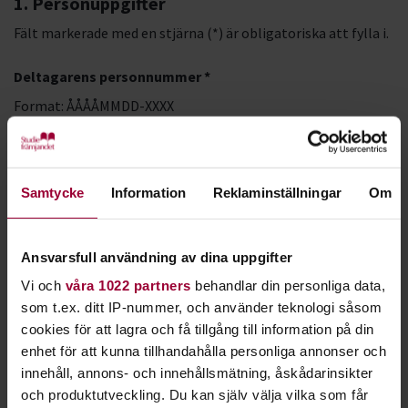
1. Personuppgifter
Fält markerade med en stjärna (*) är obligatoriska att fylla i.
Deltagarens personnummer *
Format: ÅÅÅÅMMDD-XXXX
LMA-nummer
Samtycke
Information
Reklaminställningar
Om
Förnamn *
Ansvarsfull användning av dina uppgifter
Vi och
våra 1022 partners
behandlar din personliga data,
Efternamn *
som t.ex. ditt IP-nummer, och använder teknologi såsom
cookies för att lagra och få tillgång till information på din
enhet för att kunna tillhandahålla personliga annonser och
innehåll, annons- och innehållsmätning, åskådarinsikter
och produktutveckling. Du kan själv välja vilka som får
E-postadress *