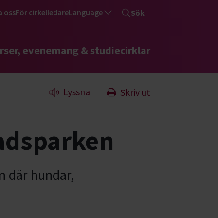
a oss
För cirkelledare
Language
Sök
rser, evenemang & studiecirklar
Lyssna
Skriv ut
adsparken
n där hundar,