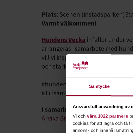
Plats
: Scenen (instadsparken)St
Varmt välkommen!
Hundens Vecka
infaller under ve
arrangeras i samarbete med hund
vill vi inspirera till ett aktivt oc
och starkare gemenskap!
#hundensvecka
Samtycke
#TillsammansKanViMer
Ansvarsfull användning av d
I samarbete med
Vi och
våra 1022 partners
be
Arvika Brukshundklubb
cookies för att lagra och få t
annons- och innehållsmätning