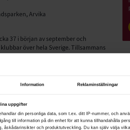
adsparken, Arvika
cka 37 i början av september och
klubbar över hela Sverige. Tillsammans
h roligt liv med hund – för en bättre folkhälsa
Information
Reklaminställningar
ina uppgifter
handlar din personliga data, som t.ex. ditt IP-nummer, och anv
illgång till information på din enhet för att kunna tillhandahålla pe
, åskådarinsikter och produktutveckling. Du kan själv välja vilk