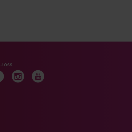
J OSS
Följ oss på facebook
Följ oss på instagram
Följ oss på youtub