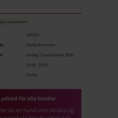
pen verksamhet
309303
ts
Arvika Kommun
rt
lördag 12 september 2026
13:00 - 15:00
s
Gratis
Lydnad för alla hundar
Har du en hund som vill lära sig
nya tricks? Gillar du att tävla?