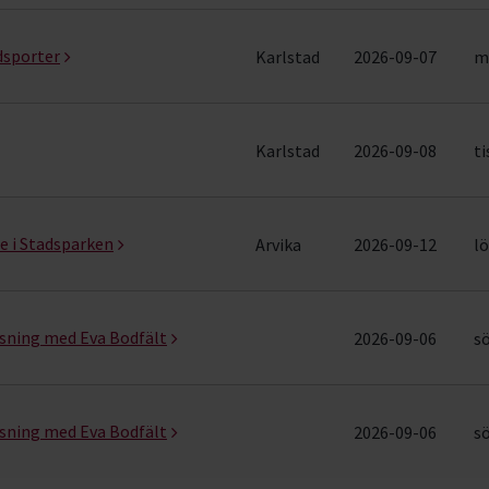
ader)
dsporter
Karlstad
2026-09-07
m
Karlstad
2026-09-08
ti
e i Stadsparken
Arvika
2026-09-12
lö
äsning med Eva Bodfält
2026-09-06
sö
äsning med Eva Bodfält
2026-09-06
sö