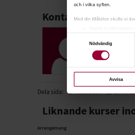
och i vilka syften.
Kontakt
Med din tillåtelse skulle vi äve
Samla in information 
Samtyckesval
Identifiera din enhet 
Hans Jons
Nödvändig
Sektionschef
Ta reda på mer om hur dina pe
eller dra tillbaka ditt samtyc
Skicka e-post
054-17 29 72
För att du ska få en så bra 
nödvändiga för att webbplats
Avvisa
Dela sida:
Facebook
Linked
Liknande kurser i
Arrangemang