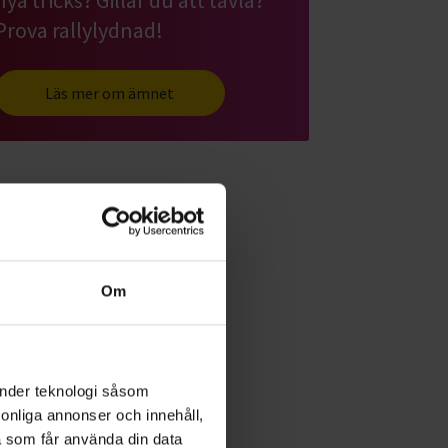
Prova rallylydnad!
Läs mer om ämnet
Om
änder teknologi såsom
rsonliga annonser och innehåll,
a som får använda din data