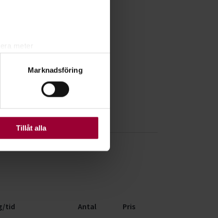
lera meter
ryck)
Marknadsföring
ljsektionen
. Du kan ändra
ats. Vissa kakor är
Tillåt alla
/tid
Antal
Pris