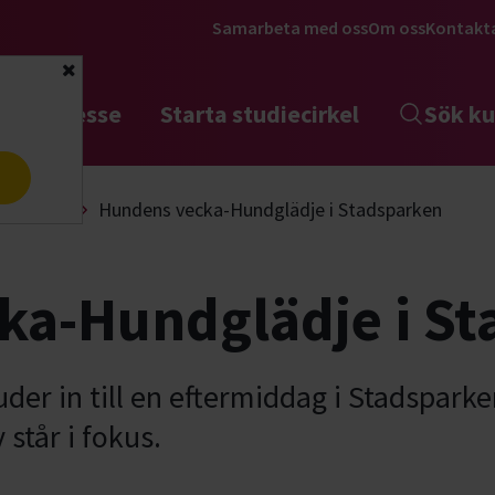
Samarbeta med oss
Om oss
Kontakt
Stäng
tta intresse
Starta studiecirkel
Sök ku
a
Lydnad
Hundens vecka-Hundglädje i Stadsparken
ka-Hundglädje i St
er in till en eftermiddag i Stadsparke
står i fokus.