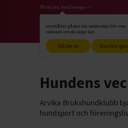
Välj län:
Hela Sverige
Innehållet på den här webbsidan blir mer
Hi
Gå till studiefrämjandets startsid
relevant om du väljer län.
Välj län nu
Visa inte igen
Start
Hitta intresse
Hund & husdjur
Hundens vec
Arvika Brukshundklubb bjud
hundsport och föreningsliv 