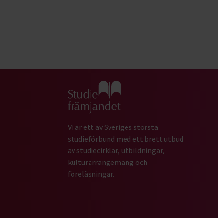
Gå till studiefrämjandets startsida
Vi är ett av Sveriges största
studieförbund med ett brett utbud
av studiecirklar, utbildningar,
kulturarrangemang och
föreläsningar.