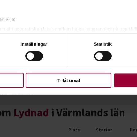
n vilja:
om din geografiska plats som kan ha en noggrannhet på upp till f
genom att aktivt skanna den för specifika kännetecken (fingeravt
son
Inställningar
Statistik
rsonliga uppgifter behandlas och ställ in dina preferenser i
deta
ke när som helst från cookie-förklaringen.
Visa mer
upplevelse som möjligt använder vi kakor (cookies) på vår webbpl
en ska fungera. Andra är valbara.
Tillåt urval
In
E-mail
nom
Lydnad
i Värmlands län
Plats
Startar
Dag