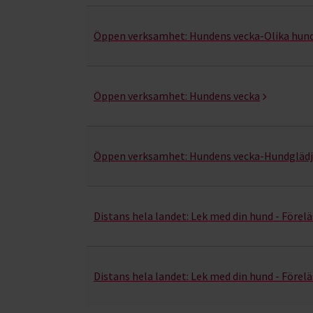
Lydnad- kurser, studiecirklar & evenemang (13 r
Öppen verksamhet:
Hundens vecka-Olika hun
Öppen verksamhet:
Hundens vecka
Öppen verksamhet:
Hundens vecka-Hundglädj
Distans hela landet:
Lek med din hund - Förel
Distans hela landet:
Lek med din hund - Förel