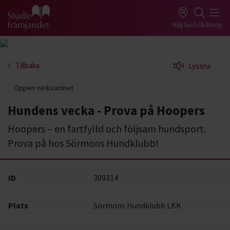
Gå till studiefrämjandets startsida
Välj län
Sök
Meny
Tillbaka
Lyssna
Öppen verksamhet
Hundens vecka - Prova på Hoopers
Hoopers – en fartfylld och följsam hundsport.
Prova på hos Sörmons Hundklubb!
ID
309314
Plats
Sörmons Hundklubb LKK