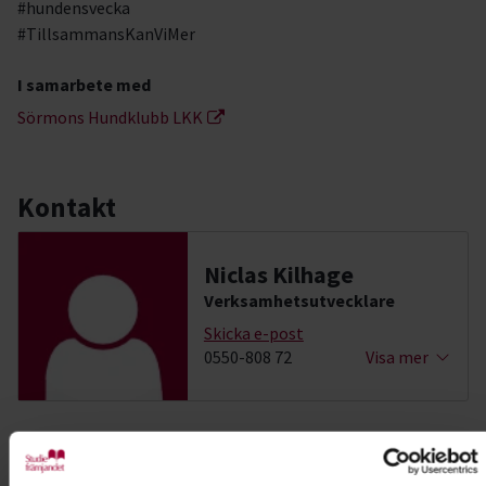
#hundensvecka
#TillsammansKanViMer
I samarbete med
Sörmons Hundklubb LKK
Kontakt
Niclas Kilhage
Verksamhetsutvecklare
Skicka e-post
0550-808 72
Visa mer
Dela:
Facebook
LinkedIn
E-mail