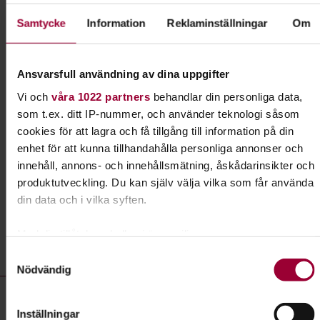
Samtycke
Information
Reklaminställningar
Om
Hund & husdjur
Har du hund eller planerar du att skaffa en valp?
Ansvarsfull användning av dina uppgifter
Eller kanske en katt eller ett annat husdjur?
Vi och
våra 1022 partners
behandlar din personliga data,
Grattis! Det finns massor av roliga saker du kan
som t.ex. ditt IP-nummer, och använder teknologi såsom
lära dig tillsammans med andra djurägare.
cookies för att lagra och få tillgång till information på din
enhet för att kunna tillhandahålla personliga annonser och
Läs mer om ämnet
innehåll, annons- och innehållsmätning, åskådarinsikter och
produktutveckling. Du kan själv välja vilka som får använda
din data och i vilka syften.
Liknande kurser inom
Hund &
Med din tillåtelse skulle vi även vilja:
husdjur
i Värmlands län
Samla in information om din geografiska plats som
Samtyckesval
Nödvändig
kan ha en noggrannhet på upp till flera meter
Hund & husdjur- kurser, studiecirklar & evenemang (30 rader)
Identifiera din enhet genom att aktivt skanna den för
Öppen verksamhet:
Hundens vecka - Gå en viltstig
specifika kännetecken (fingeravtryck)
Inställningar