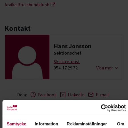
Arvika Brukshundklubb
Kontakt
Hans Jonsson
Sektionschef
Skicka e-post
054-17 29 72
Visa mer
Dela:
Facebook
LinkedIn
E-mail
Hund & husdjur
Samtycke
Information
Reklaminställningar
Om