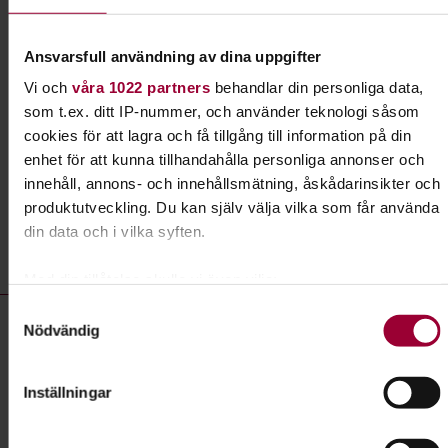
Har du hund eller planerar du att skaffa en valp?
Eller kanske en katt eller ett annat husdjur?
Grattis! Det finns massor av roliga saker du kan
Ansvarsfull användning av dina uppgifter
lära dig tillsammans med andra djurägare.
Vi och
våra 1022 partners
behandlar din personliga data,
som t.ex. ditt IP-nummer, och använder teknologi såsom
Läs mer om ämnet
cookies för att lagra och få tillgång till information på din
enhet för att kunna tillhandahålla personliga annonser och
innehåll, annons- och innehållsmätning, åskådarinsikter och
produktutveckling. Du kan själv välja vilka som får använda
Liknande kurser inom
Hund &
din data och i vilka syften.
husdjur
i Värmlands län
Med din tillåtelse skulle vi även vilja:
Hund & husdjur- kurser, studiecirklar & evenemang (30 rader)
Samla in information om din geografiska plats som
Samtyckesval
Öppen verksamhet:
Hundens vecka - Gå en viltstig
Nödvändig
kan ha en noggrannhet på upp till flera meter
Identifiera din enhet genom att aktivt skanna den för
Plats
Karlstad
specifika kännetecken (fingeravtryck)
Inställningar
Datum
2026-09-06
Ta reda på mer om hur dina personliga uppgifter behandlas
och ställ in dina preferenser i
detaljsektionen
. Du kan
Dag
söndag 10:30 - 12:00