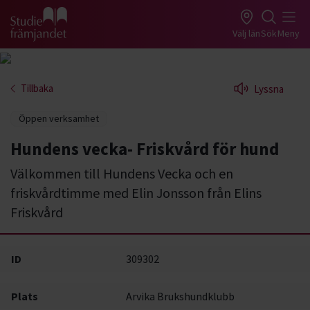
Gå till studiefrämjandets startsida
Välj län
Sök
Meny
Tillbaka
Lyssna
Öppen verksamhet
Hundens vecka- Friskvård för hund
Välkommen till Hundens Vecka och en
friskvårdtimme med Elin Jonsson från Elins
Friskvård
ID
309302
Plats
Arvika Brukshundklubb