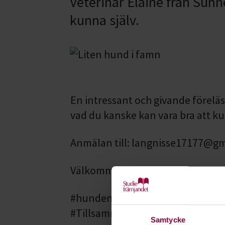
Veterinär Elaine från Sunn
kunna själv.
En intressant och givande förelä
vad du kanske kan vara bra att k
Anmälan till: langnisse17177@g
Välkommen med din anmälan
#hundensvecka
#TillsammansKanViMer
Samtycke