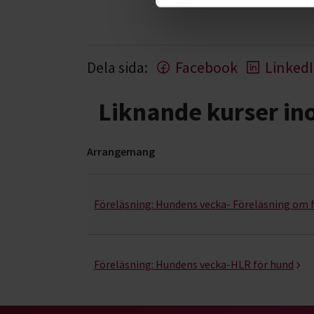
Dela sida:
Facebook
Linked
Liknande kurser i
Arrangemang
Första hjälpen för djur- kurser, studiecirklar &
Föreläsning:
Hundens vecka- Föreläsning om f
Föreläsning:
Hundens vecka-HLR för hund