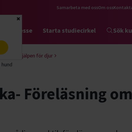
Samarbeta med oss
Om oss
Kontakt
Stäng
tta intresse
Starta studiecirkel
Sök ku
a
Första hjälpen för djur
d hund
a- Föreläsning om