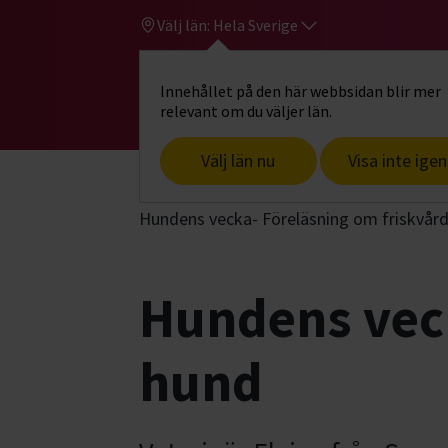
Välj län:
Hela Sverige
Innehållet på den här webbsidan blir mer
Hi
Gå till studiefrämjandets startsid
relevant om du väljer län.
Välj län nu
Visa inte igen
Start
Hitta intresse
Hund & husdjur
Hundens vecka- Föreläsning om friskvår
Hundens veck
hund