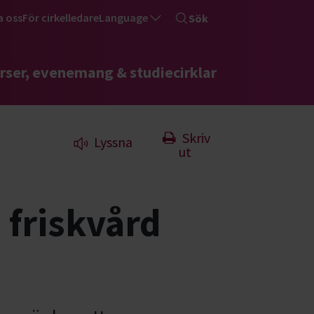
a oss
För cirkelledare
Language
Sök
rser, evenemang & studiecirklar
Skriv
Lyssna
ut
 friskvård