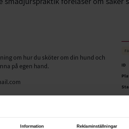
e smådjurspraktik föreläser om saker s
Fö
sning om hur du sköter om din hund och
unna på egen hand.
ID
Pla
mail.com
Sta
Tid
Pri
Information
Reklaminställningar
Su