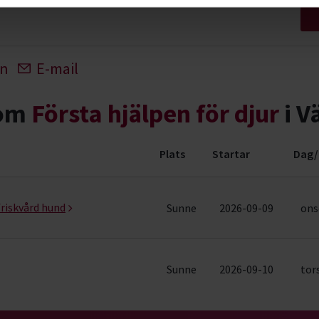
In
E-mail
nom
Första hjälpen för djur
i V
Plats
Startar
Dag/
 evenemang (2 rader)
riskvård hund
Sunne
2026-09-09
ons
Sunne
2026-09-10
tor