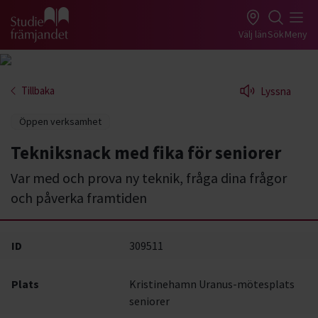
Gå till studiefrämjandets startsida
Välj län
Sök
Meny
Tillbaka
Lyssna
Öppen verksamhet
Tekniksnack med fika för seniorer
Var med och prova ny teknik, fråga dina frågor
och påverka framtiden
ID
309511
Plats
Kristinehamn Uranus-mötesplats
seniorer