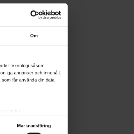
Om
änder teknologi såsom
rsonliga annonser och innehåll,
a som får använda din data
lera meter
ryck)
Marknadsföring
ljsektionen
. Du kan ändra