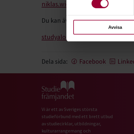
eller dra tillbaka ditt samtyc
niklas.widen@studieframjandet.
För att du ska få en så bra 
Du kan även se lediga tider och bo
nödvändiga för att webbplats
Avvisa
studyalong.se/studieframjandet
Dela sida:
Facebook
Linke
Gå till studiefrämjandets startsida
Vi är ett av Sveriges största
studieförbund med ett brett utbud
av studiecirklar, utbildningar,
kulturarrangemang och