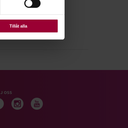
ats. Vissa kakor är
Tillåt alla
J OSS
Följ oss på facebook
Följ oss på instagram
Följ oss på youtub