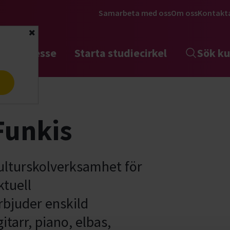
Samarbeta med oss
Om oss
Kontakt
Stäng
tta intresse
Starta studiecirkel
Sök ku
a
Funkis
kulturskolverksamhet för
ktuell
rbjuder enskild
tarr, piano, elbas,