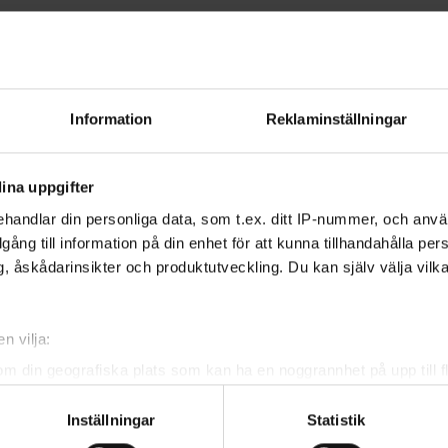
Information
Reklaminställningar
lighetsanpassade lokaler. Lärarna
et av undervisning med
ina uppgifter
handlar din personliga data, som t.ex. ditt IP-nummer, och anv
illgång till information på din enhet för att kunna tillhandahålla pe
, åskådarinsikter och produktutveckling. Du kan själv välja vilk
n vilja:
om din geografiska plats som kan ha en noggrannhet på upp till f
klas Widén:
genom att aktivt skanna den för specifika kännetecken (fingeravt
Inställningar
Statistik
rsonliga uppgifter behandlas och ställ in dina preferenser i
deta