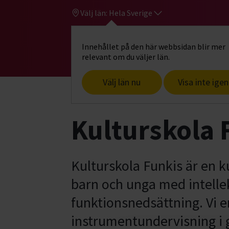
Välj län:
Hela Sverige
Innehållet på den här webbsidan blir mer
Hi
Gå till studiefrämjandets startsid
relevant om du väljer län.
Välj län nu
Visa inte igen
Start
Kulturskola Funkis
Kulturskola 
Kulturskola Funkis är en 
barn och unga med intelle
funktionsnedsättning. Vi e
instrumentundervisning i gi