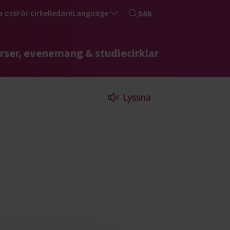
a oss
För cirkelledare
Language
Sök
rser, evenemang & studiecirklar
Lyssna