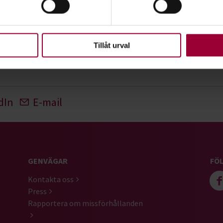
ke när som helst från cookie-förklaringen.
se
upplevelse som möjligt använder vi kakor (cookies) på vår webbpl
ka direkt på:
en ska fungera. Andra är valbara.
Tillåt urval
dIn
E-mail
GENVÄGAR
FÖL
Kontakta oss
Press
Rapportera om missförhållanden