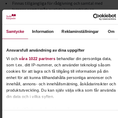
Finnas tillgängliga för rådgivning och samtal med
kvinnor, samt i mån av plats kunna erbjuda en
sovplats vid behov.
Omfattning
Samtycke
Information
Reklaminställningar
Om
Kvinnojouren Liljan erbjuder en kurs som omfattar 6
tillfällen, inklusive en hearing med advokat, polis och
Ansvarsfull användning av dina uppgifter
socialtjänst
Vi och
våra 1022 partners
behandlar din personliga data,
Förkunskaper
som t.ex. ditt IP-nummer, och använder teknologi såsom
cookies för att lagra och få tillgång till information på din
Inga förkunskaper krävs
enhet för att kunna tillhandahålla personliga annonser och
innehåll, annons- och innehållsmätning, åskådarinsikter och
Mål
produktutveckling. Du kan själv välja vilka som får använda
Att få lära sig mer om vad mäns våld mot kvinnor och barn
din data och i vilka syften.
innebär och att kunna göra skillnad tillsammans med
kvinnojouren och deras aktiva arbete för ett jämställt
Med din tillåtelse skulle vi även vilja:
samhälle fritt från våld.
Samla in information om din geografiska plats som
Samtyckesval