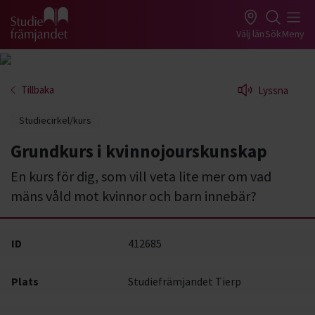
Gå till studiefrämjandets startsida
Välj län
Sök
Meny
Tillbaka
Lyssna
Studiecirkel/kurs
Grundkurs i kvinnojourskunskap
En kurs för dig, som vill veta lite mer om vad
mäns våld mot kvinnor och barn innebär?
ID
412685
Plats
Studiefrämjandet Tierp