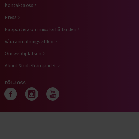
Kontakta oss
Press
Rapportera om missförhållanden
Våra anmälningsvillkor
Om webbplatsen
About Studiefrämjandet
FÖLJ OSS
Följ oss på facebook
Följ oss på instagra
Följ oss på yout