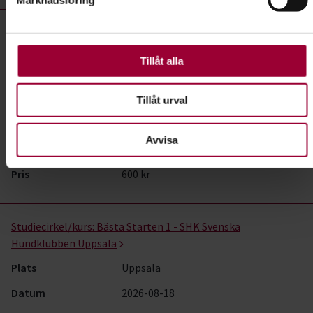
För att du ska få en så bra upplevelse som möjligt
Lydnad- kurser, studiecirklar & evenemang (19 rader)
använder vi kakor (cookies) på vår webbplats. Vissa kakor
Studiecirkel/kurs:
Rallylydnad aktivering - Östhammars
är nödvändiga för att webbplatsen ska fungera. Andra är
Brukshundklubb
valbara.
Tillåt alla
Plats
Östhammar
Datum
2026-08-17
Tillåt urval
Dag
måndag 17:30 - 19:00
Avvisa
Antal tillfällen
3
Pris
600 kr
Studiecirkel/kurs:
Bästa Starten 1 - SHK Svenska
Hundklubben Uppsala
Plats
Uppsala
Datum
2026-08-18