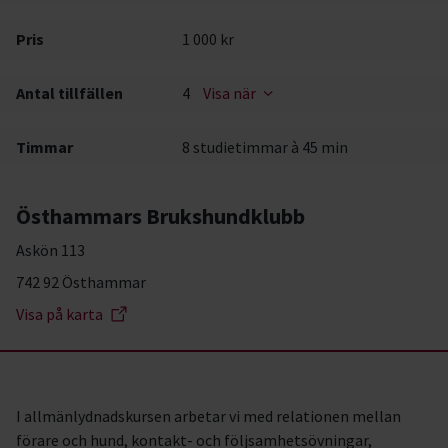
Pris
1 000 kr
Antal tillfällen
4
Visa när
Timmar
8 studietimmar à 45 min
Östhammars Brukshundklubb
Askön 113
742 92 Östhammar
Visa på karta
I allmänlydnadskursen arbetar vi med relationen mellan
förare och hund, kontakt- och följsamhetsövningar,