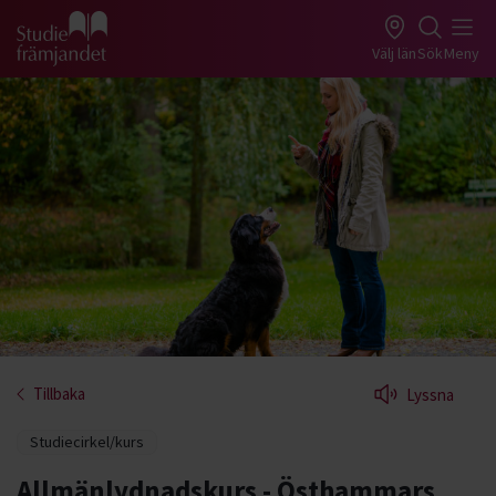
Gå till studiefrämjandets startsida
Välj län
Sök
Meny
Tillbaka
Lyssna
Studiecirkel/kurs
Allmänlydnadskurs - Östhammars