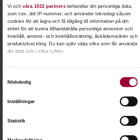
08-555 352 27
Vi och
våra 1022 partners
behandlar din personliga data,
som t.ex. ditt IP-nummer, och använder teknologi såsom
cookies för att lagra och få tillgång till information på din
enhet för att kunna tillhandahålla personliga annonser och
Dela:
Facebook
LinkedIn
E-mail
innehåll, annons- och innehållsmätning, åskådarinsikter och
produktutveckling. Du kan själv välja vilka som får använda
Lydnad för alla hundar
din data och i vilka syften.
Med din tillåtelse skulle vi även vilja:
Har du en hund som vill lära sig nya tricks? Gillar
Samla in information om din geografiska plats som
du att tävla? Prova rallylydnad!
Samtyckesval
Nödvändig
kan ha en noggrannhet på upp till flera meter
Identifiera din enhet genom att aktivt skanna den för
Läs mer om ämnet
specifika kännetecken (fingeravtryck)
Inställningar
Ta reda på mer om hur dina personliga uppgifter behandlas
och ställ in dina preferenser i
detaljsektionen
. Du kan
Liknande kurser inom
Lydnad
i
Statistik
ändra eller dra tillbaka ditt samtycke när som helst från
cookie-förklaringen.
Uppsala län
Marknadsföring