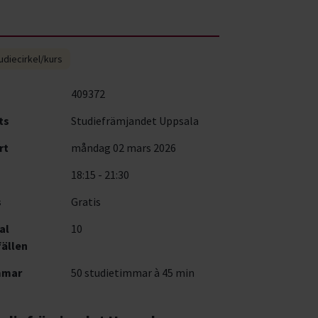
udiecirkel/kurs
409372
ts
Studiefrämjandet Uppsala
rt
måndag 02 mars 2026
18:15 - 21:30
s
Gratis
al
10
fällen
mmar
50 studietimmar à 45 min