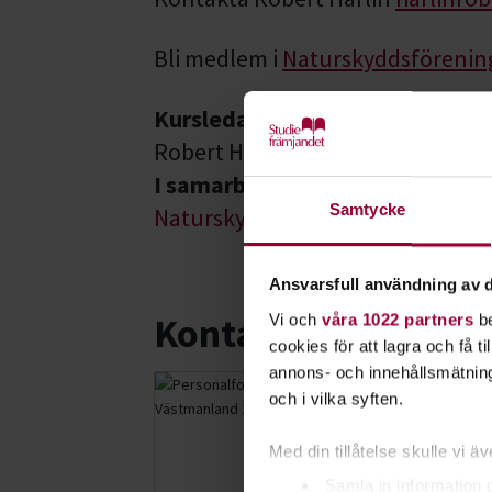
Bli medlem i
Naturskyddsföreni
Kursledare
Robert Harlin
I samarbete med
Samtycke
Naturskyddsföreningen Uppsala
Ansvarsfull användning av d
Kontakt
Vi och
våra 1022 partners
be
cookies för att lagra och få t
annons- och innehållsmätning
och i vilka syften.
Alfred Kih
Folkbildningsu
Med din tillåtelse skulle vi äve
Skicka e-post
Samla in information 