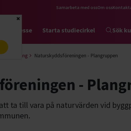
Samarbeta med oss
Om oss
Kontakt
Stäng
tta intresse
Starta studiecirkel
Sök ku
a
ar utveckling
Naturskyddsföreningen - Plangruppen
föreningen - Plan
t ta till vara på naturvärden vid bygg
kommunen.