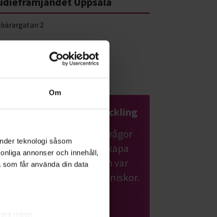
udiefrämjandet Uppsala
sbärargatan 2
 23 Uppsala
a på karta
Om
Samhälle & hållbar utveckling
Lär dig mer om samhällsfrågor
änder teknologi såsom
och hållbar utveckling. Skapa
rsonliga annonser och innehåll,
förändring där du bor och var
a som får använda din data
med och hjälp andra människor.
Läs mer om ämnet
lera meter