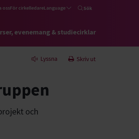
a oss
För cirkelledare
Language
Sök
rser, evenemang & studiecirklar
Lyssna
Skriv ut
gruppen
projekt och