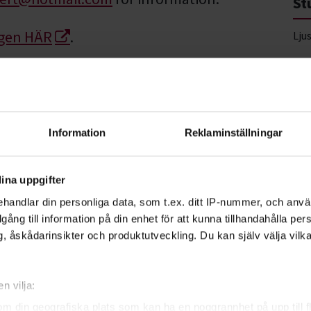
St
ngen HÄR
.
Lju
754
Vis
Information
Reklaminställningar
kretsen
ina uppgifter
handlar din personliga data, som t.ex. ditt IP-nummer, och anv
illgång till information på din enhet för att kunna tillhandahålla pe
, åskådarinsikter och produktutveckling. Du kan själv välja vilk
lberg
tvecklare Natur, Djur & Miljö
n vilja:
om din geografiska plats som kan ha en noggrannhet på upp till f