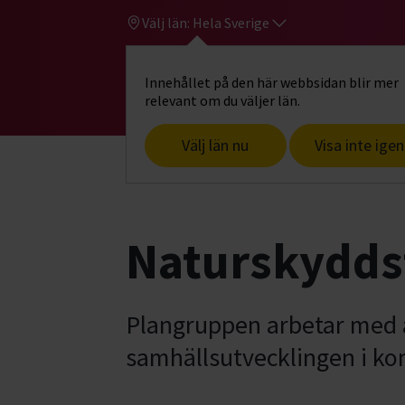
Välj län:
Hela Sverige
Innehållet på den här webbsidan blir mer
Hi
Gå till studiefrämjandets startsid
relevant om du väljer län.
Välj län nu
Visa inte igen
Start
Hitta intresse
Samhälle & hållb
Naturskydds
Plangruppen arbetar med at
samhällsutvecklingen i 