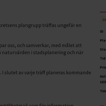
St
etsens plangrupp träffas ungefär en
ID
Pla
upar oss, och samverkar, med målet att
Sta
å naturvärden i stadsplanering och när
Tid
Pri
 I slutet av varje träff planeras kommande
Ant
till
Ti
bert@hotmail.com
för information.