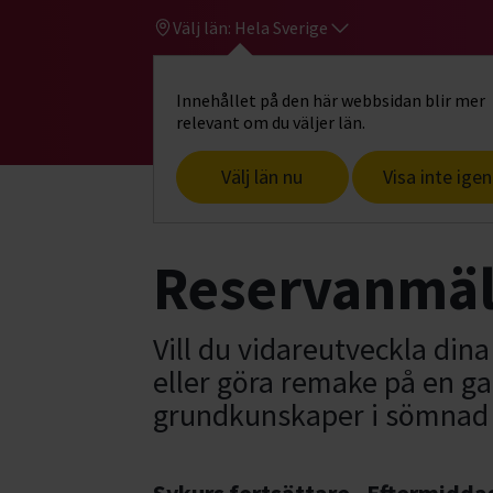
Välj län:
Hela Sverige
Innehållet på den här webbsidan blir mer
Hi
Gå till studiefrämjandets startsid
relevant om du väljer län.
Välj län nu
Visa inte igen
Start
Hitta intresse
Konst, hantverk
Reservanmä
Vill du vidareutveckla din
eller göra remake på en g
grundkunskaper i sömnad