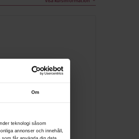
Visa kursinformation
Om
änder teknologi såsom
rsonliga annonser och innehåll,
a som får använda din data