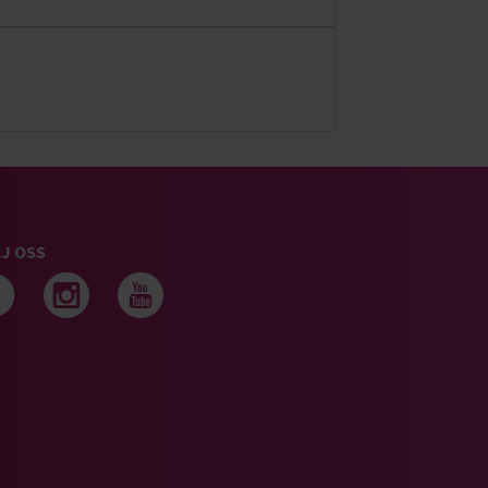
J OSS
Följ oss på facebook
Följ oss på instagram
Följ oss på youtub