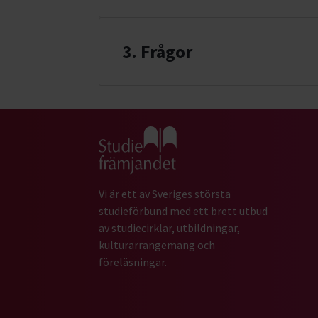
3. Frågor
Gå till studiefrämjandets startsida
Vi är ett av Sveriges största
studieförbund med ett brett utbud
av studiecirklar, utbildningar,
kulturarrangemang och
föreläsningar.