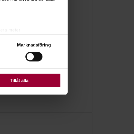
lera meter
ryck)
Marknadsföring
ljsektionen
. Du kan ändra
ats. Vissa kakor är
Tillåt alla