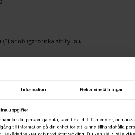
g
*) är obligatoriska att fylla i.
mmer
Information
Reklaminställningar
Efternamn *
ina uppgifter
handlar din personliga data, som t.ex. ditt IP-nummer, och anv
illgång till information på din enhet för att kunna tillhandahålla pe
, åskådarinsikter och produktutveckling. Du kan själv välja vilk