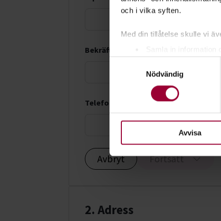
och i vilka syften.
Med din tillåtelse skulle vi äve
Samla in information 
Bekräfta e-postadress *
Samtyckesval
Identifiera din enhet 
Nödvändig
Ta reda på mer om hur dina pe
eller dra tillbaka ditt samtyc
Telefonnummer *
För att du ska få en så bra 
nödvändiga för att webbplats
Avvisa
Avbryt
Fortsätt
2. Adress