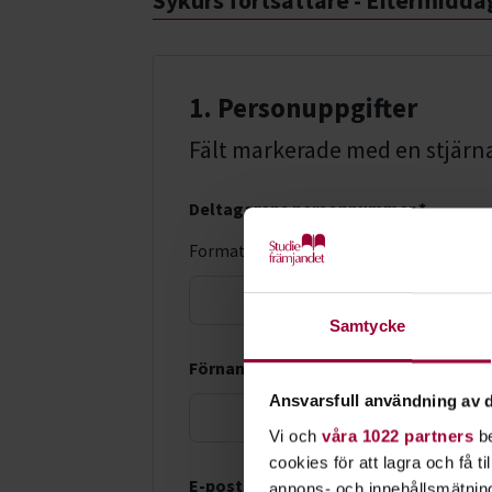
Sykurs fortsättare - Eftermidda
1. Personuppgifter
Fält markerade med en stjärna (
Deltagarens personnummer *
Format: ÅÅÅÅMMDD-XXXX
LMA-nu
Samtycke
Förnamn *
Ansvarsfull användning av d
Vi och
våra 1022 partners
be
cookies för att lagra och få t
E-postadress *
annons- och innehållsmätning