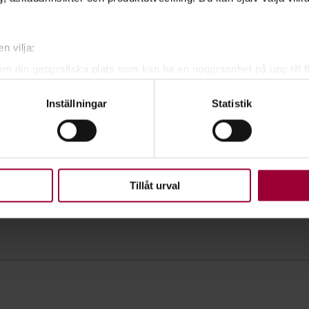
n vilja:
om din geografiska plats som kan ha en noggrannhet på upp till f
genom att aktivt skanna den för specifika kännetecken (fingeravt
Inställningar
Statistik
rsonliga uppgifter behandlas och ställ in dina preferenser i
deta
ke när som helst från cookie-förklaringen.
upplevelse som möjligt använder vi kakor (cookies) på vår webbpl
en ska fungera. Andra är valbara.
Tillåt urval