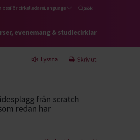
a oss
För cirkelledare
Language
Sök
rser, evenemang & studiecirklar
Lyssna
Skriv ut
ädesplagg från scratch
 som redan har