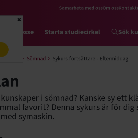
Samarbeta med oss
Om oss
Kontakt
Stäng
tta intresse
Starta studiecirkel
Sök ku
a
 & design
Sömnad
Sykurs fortsättare - Eftermiddag
lan
a kunskaper i sömnad? Kanske sy ett kl
ammal favorit? Denna sykurs är för dig
 med symaskin.