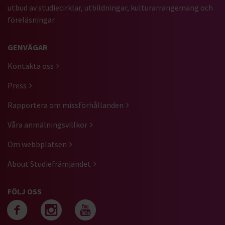
utbud av studiecirklar, utbildningar, kulturarrangemang och
föreläsningar.
GENVÄGAR
Kontakta oss
Press
Rapportera om missförhållanden
Våra anmälningsvillkor
Om webbplatsen
About Studiefrämjandet
FÖLJ OSS
Följ oss på facebook
Följ oss på instagra
Följ oss på yout