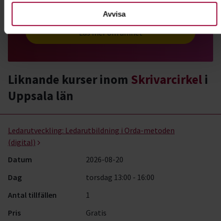
är lärorikt, läskigt och inspirerande.
Avvisa
Läs mer om ämnet
Liknande kurser inom
Skrivarcirkel
i
Uppsala län
Skrivarcirkel- kurser, studiecirklar & evenemang (4 rader)
Ledarutveckling:
Ledarutbildning i Orda-metoden
(digital)
Datum
2026-08-20
Dag
torsdag 13:00 - 16:00
Antal tillfällen
1
Pris
Gratis