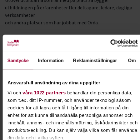
Utöver utbildarna som är med på plats så bygger
utbildningen på erfarenheter fler deltagare, ledare, dagliga
verksamheter
och andra platser som har jobbat med Orda.
Orda och Ohörda ord
Utbildningen är en del av arvsfondsprojektet Ohörda ord.
Läs
mer om det och Orda här.
Samtycke
Information
Reklaminställningar
Om
Här finns även Ordas blogg där ni kan läsa Ordadeltagares
texter:
ordasblogg.blogspot.com
.
Ansvarsfull användning av dina uppgifter
Anmälan eller frågor
Vi och
våra 1022 partners
behandlar din personliga data,
Klicka på den gula knappen "Anmäl dig" och fyll i dina
som t.ex. ditt IP-nummer, och använder teknologi såsom
uppgifter.
cookies för att lagra och få tillgång till information på din
Om du har några frågor, eller behöver hjälp att anmäla dig
enhet för att kunna tillhandahålla personliga annonser och
till utbildningen, kontakta projektledare Wilma Jonsson
innehåll, annons- och innehållsmätning, åskådarinsikter och
produktutveckling. Du kan själv välja vilka som får använda
din data och i vilka syften.