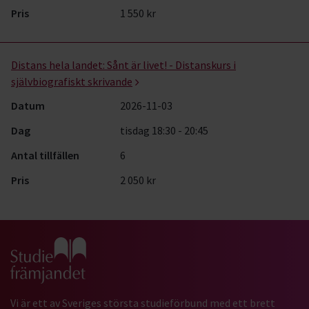
Pris
1 550 kr
Distans hela landet:
Sånt är livet! - Distanskurs i
självbiografiskt skrivande
Datum
2026-11-03
Dag
tisdag 18:30 - 20:45
Antal tillfällen
6
Pris
2 050 kr
Gå till studiefrämjandets startsida
Vi är ett av Sveriges största studieförbund med ett brett