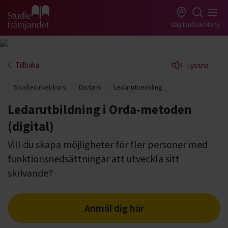
Gå till studiefrämjandets startsida
Välj län
Sök
Meny
Tillbaka
Lyssna
Studiecirkel/kurs
Distans
Ledarutveckling
Ledarutbildning i Orda-metoden
(digital)
Vill du skapa möjligheter för fler personer med
funktionsnedsättningar att utveckla sitt
skrivande?
Anmäl dig här