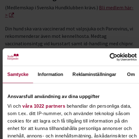
(Medlemskap i Svenska Hundklubben krävs.)
Bli medlem här-
>
Din hund ska vara vaccinerad mot valpsjuka och Parvovirus, vi
rekommenderar även mot kennelhosta. Medtag
vaccinationsintyg vid kursstart samt id-handling med chipnr.
Välkommen!
valpkurs unghundskurs
Samtycke
Information
Reklaminställningar
Om
#valpar #unghundar #kurserht26
#shksvenskahundklubbenuppsala
Ansvarsfull användning av dina uppgifter
Kursledare
Vi och
våra 1022 partners
behandlar din personliga data,
Christine Lindblom
som t.ex. ditt IP-nummer, och använder teknologi såsom
I samarbete med
cookies för att lagra och få tillgång till information på din
SHK Uppsala (Svenska Hundklubben Uppsalaavdelningen)
enhet för att kunna tillhandahålla personliga annonser och
innehåll, annons- och innehållsmätning, åskådarinsikter och