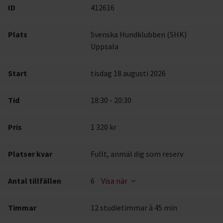
ID
412616
Plats
Svenska Hundklubben (SHK)
Uppsala
Start
tisdag 18 augusti 2026
Tid
18:30 - 20:30
Pris
1 320 kr
Platser kvar
Fullt, anmäl dig som reserv
Antal tillfällen
6
Visa när
Timmar
12 studietimmar à 45 min