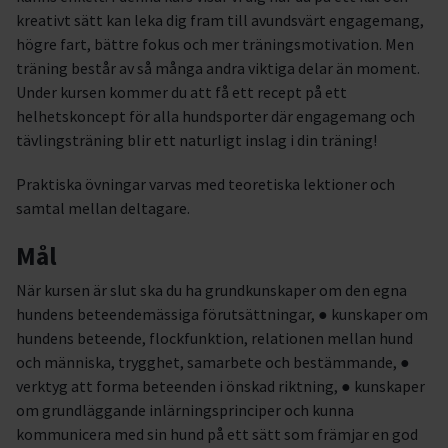
kreativt sätt kan leka dig fram till avundsvärt engagemang,
högre fart, bättre fokus och mer träningsmotivation. Men
träning består av så många andra viktiga delar än moment.
Under kursen kommer du att få ett recept på ett
helhetskoncept för alla hundsporter där engagemang och
tävlingsträning blir ett naturligt inslag i din träning!
Praktiska övningar varvas med teoretiska lektioner och
samtal mellan deltagare.
Mål
När kursen är slut ska du ha grundkunskaper om den egna
hundens beteendemässiga förutsättningar, ● kunskaper om
hundens beteende, flockfunktion, relationen mellan hund
och människa, trygghet, samarbete och bestämmande, ●
verktyg att forma beteenden i önskad riktning, ● kunskaper
om grundläggande inlärningsprinciper och kunna
kommunicera med sin hund på ett sätt som främjar en god