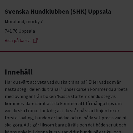
Svenska Hundklubben (SHK) Uppsala
Moralund, morby 7
741 76 Uppsala
Visa på karta
Innehåll
Har du svårt att veta vad du ska träna på? Eller vad som är
nästa steg i delen du tränar? Underkursen kommer du arbeta
med övningar från boken 'Bästa starten' där du stegvis
kommervidare samt att du kommer att få många tips om
vad du ska träna. Tänk dig att du står på startlinjen för er
första tävling, hunden är laddad och ni båda vet precis vad ni
ska göra. Allt går liksom bara på räls och det både ser ut och
känns enkelt. I denna kurs visar vi dig hur du på ett kul och