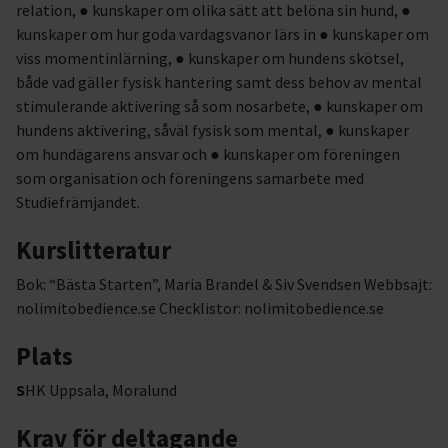
relation, ● kunskaper om olika sätt att belöna sin hund, ●
kunskaper om hur goda vardagsvanor lärs in ● kunskaper om
viss momentinlärning, ● kunskaper om hundens skötsel,
både vad gäller fysisk hantering samt dess behov av mental
stimulerande aktivering så som nosarbete, ● kunskaper om
hundens aktivering, såväl fysisk som mental, ● kunskaper
om hundägarens ansvar och ● kunskaper om föreningen
som organisation och föreningens samarbete med
Studiefrämjandet.
Kurslitteratur
Bok: “Bästa Starten”, Maria Brandel & Siv Svendsen Webbsajt:
nolimitobedience.se Checklistor: nolimitobedience.se
Plats
S
HK Uppsala, Moralund
Krav för deltagande