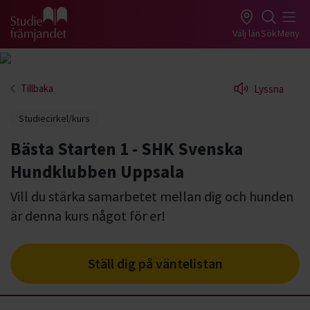
Gå till studiefrämjandets startsida
Välj län
Sök
Meny
Tillbaka
Lyssna
Studiecirkel/kurs
Bästa Starten 1 - SHK Svenska
Hundklubben Uppsala
Vill du stärka samarbetet mellan dig och hunden
är denna kurs något för er!
Ställ dig på väntelistan