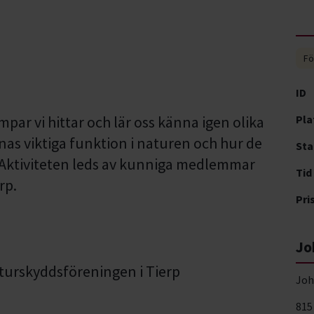
Fö
ID
par vi hittar och lär oss känna igen olika
Pla
nas viktiga funktion i naturen och hur de
Sta
. Aktiviteten leds av kunniga medlemmar
Tid
rp.
Pri
Jo
urskyddsföreningen i Tierp
Joh
815