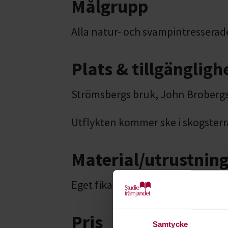
Målgrupp
Alla natur- och svampintresserad
Plats & tillgängligh
Strömsbergs bruk, John Brobergs
Utflykten kommer ske i skogster
Material/utrustnin
Eget fika och oömma kläder och 
Pris
Samtycke