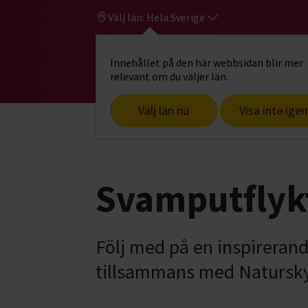
Välj län:
Hela Sverige
Innehållet på den här webbsidan blir mer
Hi
Gå till studiefrämjandets startsid
relevant om du väljer län.
Välj län nu
Visa inte igen
Start
Hitta intresse
Djur & natur
U
Svamputflyk
Följ med på en inspireran
tillsammans med Natursky