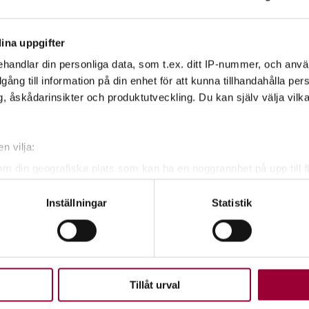
ina uppgifter
handlar din personliga data, som t.ex. ditt IP-nummer, och anv
illgång till information på din enhet för att kunna tillhandahålla pe
, åskådarinsikter och produktutveckling. Du kan själv välja vilk
lindgren.tierp@gmail.com eller Telefon:
n vilja:
n.
om din geografiska plats som kan ha en noggrannhet på upp till f
genom att aktivt skanna den för specifika kännetecken (fingeravt
Inställningar
Statistik
rsonliga uppgifter behandlas och ställ in dina preferenser i
deta
ke när som helst från cookie-förklaringen.
d Naturskyddsföreningen i Tierp
upplevelse som möjligt använder vi kakor (cookies) på vår webbpl
en ska fungera. Andra är valbara.
Tillåt urval
ang