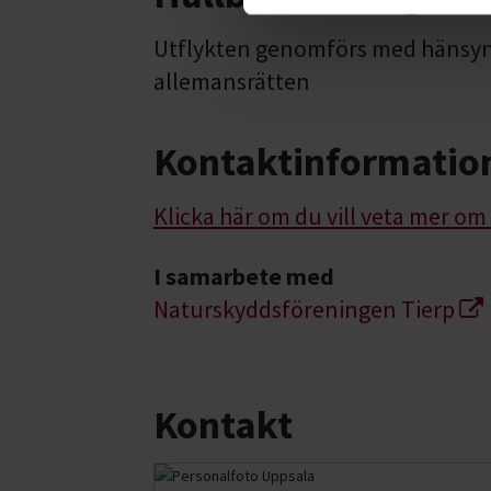
Utflykten genomförs med hänsyn t
allemansrätten
Kontaktinformatio
Klicka här om du vill veta mer o
I samarbete med
Naturskyddsföreningen Tierp
Kontakt