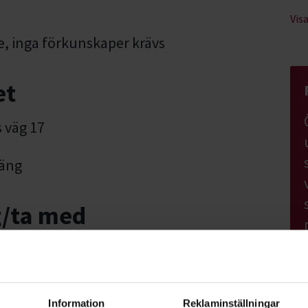
Vis
e, inga förkunskaper krävs
et
 väg 17
räng
g/ta med
bekväma skor
Information
Reklaminställningar