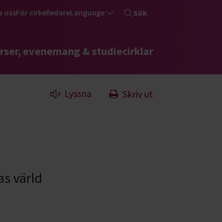
a oss
För cirkelledare
Language
Sök
rser, evenemang & studiecirklar
Lyssna
Skriv ut
s värld