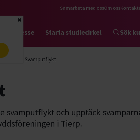
Samarbeta med oss
Om oss
Kontakt
Stäng
tta intresse
Starta studiecirkel
Sök ku
a
tflykter
Svamputflykt
t
de svamputflykt och upptäck svamparna
ddsföreningen i Tierp.