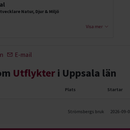
al
tvecklare Natur, Djur & Miljö
Visa mer
In
E-mail
nom
Utflykter
i Uppsala län
Plats
Startar
 rader)
Strömsbergs bruk
2026-09-