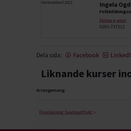
Ingela Ogd
Folkbildningsu
Skicka e-post
0293-737312
Dela sida:
Facebook
Linked
Liknande kurser i
Arrangemang
Utflykter- kurser, studiecirklar & evenemang (1
Föreläsning:
Svamputflykt