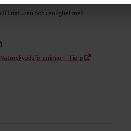
ill naturen och i enlighet med
n
m Naturskyddsföreningen i Tierp