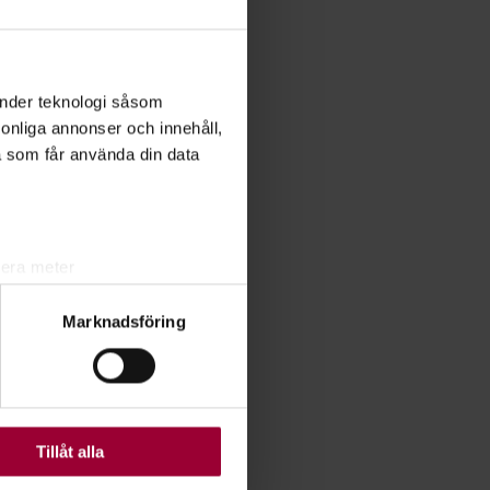
änder teknologi såsom
rsonliga annonser och innehåll,
a som får använda din data
lera meter
ryck)
Marknadsföring
ljsektionen
. Du kan ändra
ats. Vissa kakor är
Tillåt alla