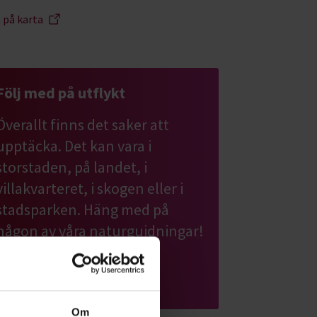
a på karta
Följ med på utflykt
Överallt finns det saker att
upptäcka. Det kan vara i
storstaden, på landet, i
villakvarteret, i skogen eller i
stadsparken. Häng med på
någon av våra naturguidningar!
Läs mer om ämnet
Om