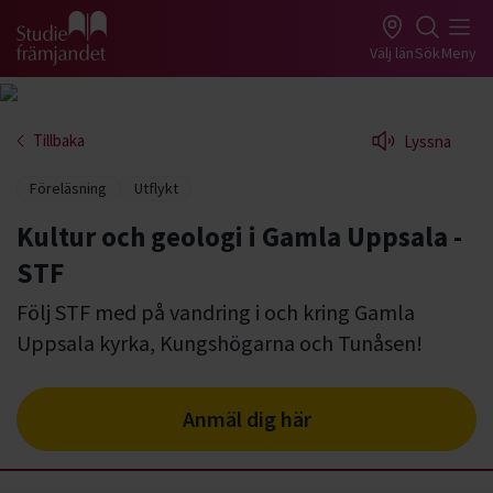
Gå till studiefrämjandets startsida
Välj län
Sök
Meny
Tillbaka
Lyssna
Föreläsning
Utflykt
Kultur och geologi i Gamla Uppsala -
STF
Följ STF med på vandring i och kring Gamla
Uppsala kyrka, Kungshögarna och Tunåsen!
Anmäl dig här