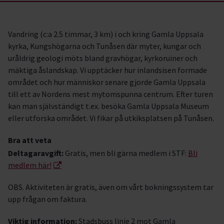
Vandring (c:a 2.5 timmar, 3 km) i och kring Gamla Uppsala
kyrka, Kungshögarna och Tunåsen där myter, kungar och
uråldrig geologi möts bland gravhögar, kyrkoruiner och
mäktiga åslandskap. Vi upptäcker hur inlandsisen formade
området och hur människor senare gjorde Gamla Uppsala
till ett av Nordens mest mytomspunna centrum. Efter turen
kan man självständigt t.ex. besöka Gamla Uppsala Museum
eller utforska området. Vi fikar på utkiksplatsen på Tunåsen.
Bra att veta
Deltagaravgift:
Gratis, men bli gärna medlem i STF:
Bli
medlem här!
OBS. Aktiviteten är gratis, även om vårt bokningssystem tar
upp frågan om faktura.
Viktig information:
Stadsbuss linje 2 mot Gamla