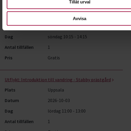
Tillåt urval
Utflykt:
Kartpromenad med STF
Plats
Uppsala
Avvisa
Datum
2026-09-20
Dag
söndag 10:15 - 14:15
Antal tillfällen
1
Pris
Gratis
Utflykt:
Introduktion till vandring - Stabby prästgård
Plats
Uppsala
Datum
2026-10-03
Dag
lördag 11:00 - 13:00
Antal tillfällen
1