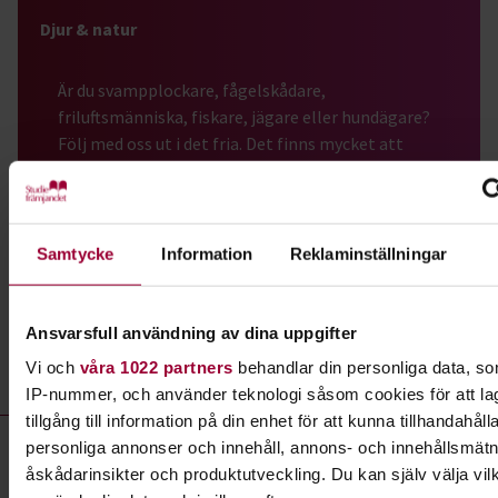
Djur & natur
Är du svampplockare, fågelskådare,
friluftsmänniska, fiskare, jägare eller hundägare?
Följ med oss ut i det fria. Det finns mycket att
njuta av och lära sig om djur och natur.
Läs mer om ämnet
Samtycke
Information
Reklaminställningar
Liknande kurser inom
Djur & natur
i
Ansvarsfull användning av dina uppgifter
Uppsala län
Vi och
våra 1022 partners
behandlar din personliga data, som
IP-nummer, och använder teknologi såsom cookies för att la
tillgång till information på din enhet för att kunna tillhandahåll
Djur & natur- kurser, studiecirklar & evenemang (9 rader)
personliga annonser och innehåll, annons- och innehållsmätn
Föreläsning:
Kultur och geologi i Gamla Uppsala - STF
åskådarinsikter och produktutveckling. Du kan själv välja vil
Plats
Uppsala