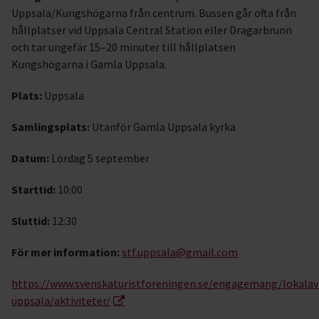
Uppsala/Kungshögarna från centrum. Bussen går ofta från
hållplatser vid Uppsala Central Station eller Dragarbrunn
och tar ungefär 15–20 minuter till hållplatsen
Kungshögarna i Gamla Uppsala.
Plats:
Uppsala
Samlingsplats:
Utanför Gamla Uppsala kyrka
Datum:
Lördag 5 september
Starttid:
10:00
Sluttid:
12:30
För mer information:
stf.uppsala@gmail.com
https://www.svenskaturistforeningen.se/engagemang/lokalavd
uppsala/aktiviteter/