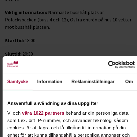
Viktig information:
Närmaste busshållplats är
Polacksbacken (buss 4 och 12), Östra entrén på hus 10 vetter
mot busshållplatsen.
Starttid:
18:00
Sluttid:
20:30
Sista anmälningsdag:
3/11
För ev. frågor
:
stf.uppsala@gmail.com
Samtycke
Information
Reklaminställningar
Om
I samarbete med
Ansvarsfull användning av dina uppgifter
STF Uppsala Lokalavdelning
Vi och
våra 1022 partners
behandlar din personliga data,
som t.ex. ditt IP-nummer, och använder teknologi såsom
Kontakt
cookies för att lagra och få tillgång till information på din
enhet för att kunna tillhandahålla personliga annonser och