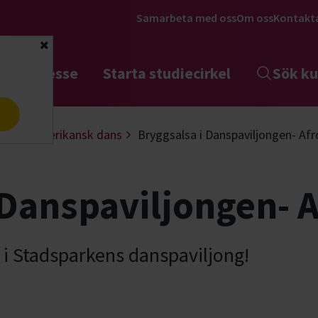
Samarbeta med oss
Om oss
Kontakt
Stäng
tta intresse
Starta studiecirkel
Sök ku
a
Latinamerikansk dans
Bryggsalsa i Danspaviljongen- Af
 Danspaviljongen- 
 i Stadsparkens danspaviljong!