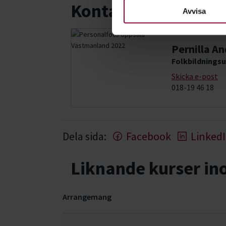
Kontakt
nödvändiga för att webbplats
Avvisa
Pernilla A
Folkbildningsu
Skicka e-post
018-19 46 18
Dela sida:
Facebook
Linked
Liknande kurser i
Arrangemang
Latinamerikansk dans- kurser, studiecirklar & 