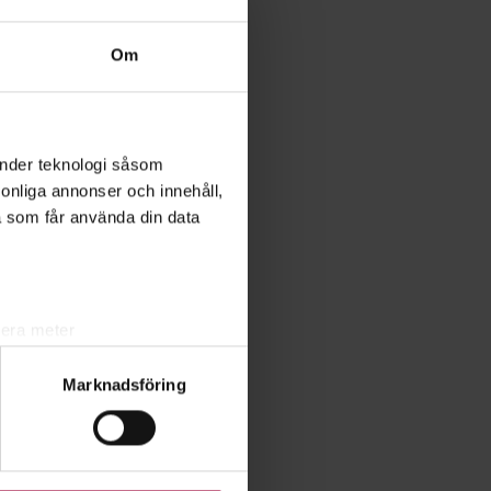
Om
änder teknologi såsom
rsonliga annonser och innehåll,
a som får använda din data
lera meter
ryck)
Marknadsföring
ljsektionen
. Du kan ändra
ats. Vissa kakor är