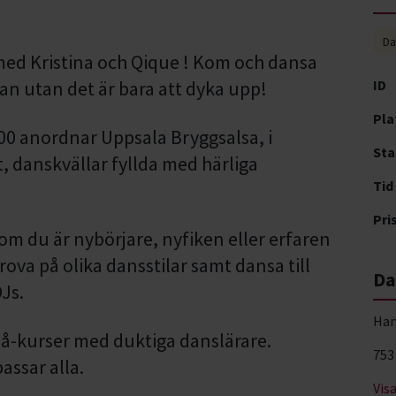
Da
 med Kristina och Qique ! Kom och dansa
an utan det är bara att dyka upp!
ID
Pla
00 anordnar Uppsala Bryggsalsa, i
Sta
 danskvällar fyllda med härliga
Tid
Pri
om du är nybörjare, nyfiken eller erfaren
ova på olika dansstilar samt dansa till
Da
Js.
Ha
på-kurser med duktiga danslärare.
753
assar alla.
Vis