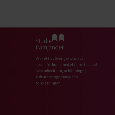
Gå till studiefrämjandets startsida
Vi är ett av Sveriges största
studieförbund med ett brett utbud
av studiecirklar, utbildningar,
kulturarrangemang och
föreläsningar.