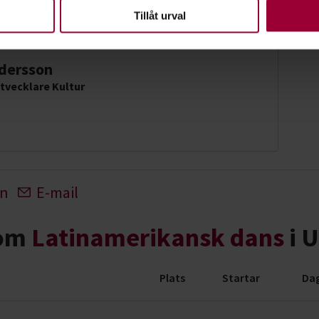
en ska fungera. Andra är valbara.
Tillåt urval
ndersson
tvecklare Kultur
In
E-mail
nom
Latinamerikansk dans
i U
Plats
Startar
Dag
evenemang (7 rader)