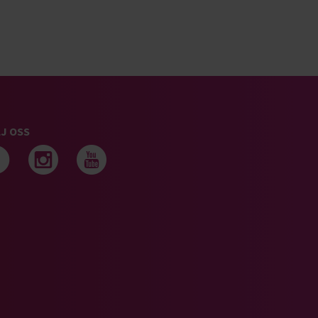
J OSS
Följ oss på facebook
Följ oss på instagram
Följ oss på youtub