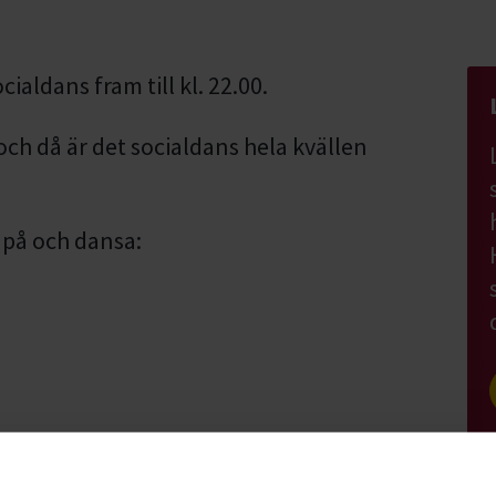
ialdans fram till kl. 22.00.
, och då är det socialdans hela kvällen
på och dansa:
ch har sedan dess varit en uppskattad del