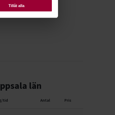
Tillåt alla
ppsala län
/tid
Antal
Pris