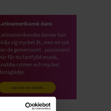
Latinamerikansk dans
Latinamerikanska danser kan
skilja sig mycket åt, men en sak
har de gemensamt - passionen!
Här får du fartfylld musik,
snabba rytmer och mycket
dansglädje.
Läs mer om ämnet