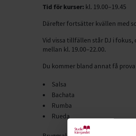
Tid för kurser:
kl. 19.00–19.45
Därefter fortsätter kvällen med soc
Vid vissa tillfällen står DJ i fokus
mellan kl. 19.00–22.00.
Du kommer bland annat få prova 
Salsa
Bachata
Rumba
Rueda
Bryggsalsa startade redan 2015 o