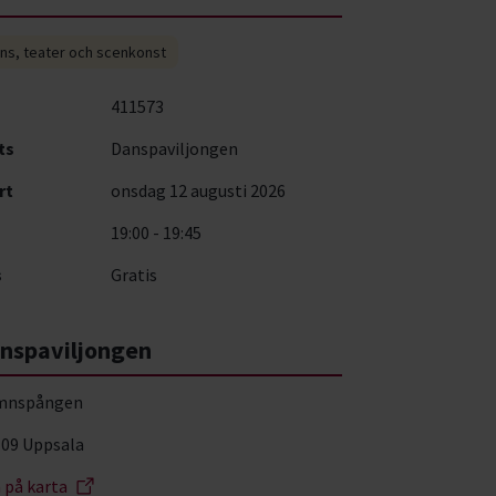
ns, teater och scenkonst
411573
ts
Danspaviljongen
rt
onsdag 12 augusti 2026
19:00 - 19:45
s
Gratis
nspaviljongen
mnspången
 09 Uppsala
a på karta