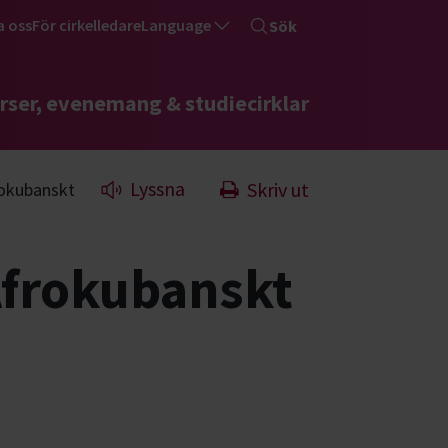
a oss
För cirkelledare
Language
Sök
rser, evenemang & studiecirklar
Lyssna
Skriv ut
rokubanskt
Afrokubanskt