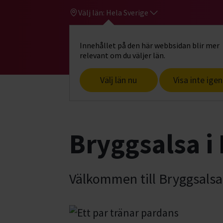
Välj län:
Hela Sverige
Innehållet på den här webbsidan blir mer
Hi
Gå till studiefrämjandets startsid
relevant om du väljer län.
Välj län nu
Visa inte igen
Start
Hitta intresse
Dans & rörelse
Bryggsalsa i
Välkommen till Bryggsalsa