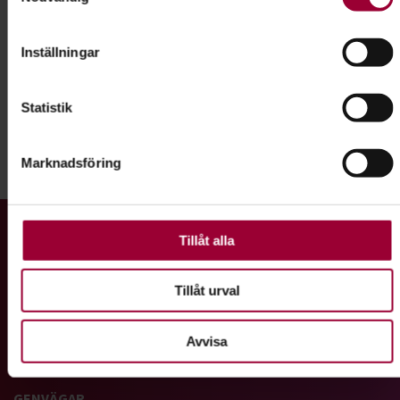
Besöksadress
Identifiera din enhet genom att aktivt skanna den för
specifika kännetecken (fingeravtryck)
Frejgatan 30, Norrtullsgatan 41a, 113 49 Stockholm
Inställningar
Ta reda på mer om hur dina personliga uppgifter behandlas
och ställ in dina preferenser i
detaljsektionen
. Du kan
Kontakt
Statistik
ändra eller dra tillbaka ditt samtycke när som helst från
cookie-förklaringen.
Marknadsföring
Dela:
Facebook
LinkedIn
E-mail
För att du ska få en så bra upplevelse som möjligt
använder vi kakor (cookies) på vår webbplats. Vissa kakor
är nödvändiga för att webbplatsen ska fungera. Andra är
Gå till studiefrämjandets startsida
valbara.
Tillåt alla
Tillåt urval
Vi är ett av Sveriges största studieförbund med ett brett
utbud av studiecirklar, utbildningar, kulturarrangemang och
Avvisa
föreläsningar.
GENVÄGAR