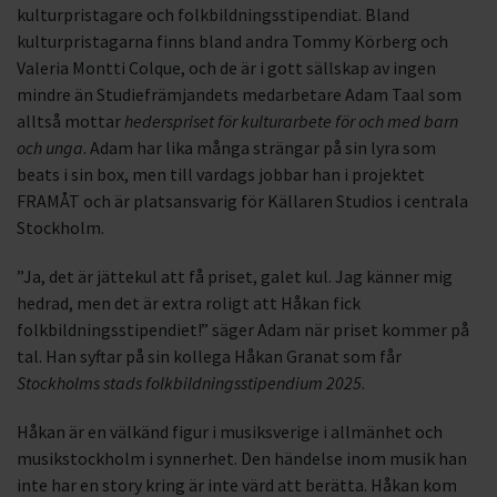
kulturpristagare och folkbildningsstipendiat. Bland
kulturpristagarna finns bland andra Tommy Körberg och
Valeria Montti Colque, och de är i gott sällskap av ingen
mindre än Studiefrämjandets medarbetare Adam Taal som
alltså mottar
hederspriset för kulturarbete för och med barn
och unga
. Adam har lika många strängar på sin lyra som
beats i sin box, men till vardags jobbar han i projektet
FRAMÅT och är platsansvarig för Källaren Studios i centrala
Stockholm.
”Ja, det är jättekul att få priset, galet kul. Jag känner mig
hedrad, men det är extra roligt att Håkan fick
folkbildningsstipendiet!” säger Adam när priset kommer på
tal. Han syftar på sin kollega Håkan Granat som får
Stockholms stads folkbildningsstipendium 2025
.
Håkan är en välkänd figur i musiksverige i allmänhet och
musikstockholm i synnerhet. Den händelse inom musik han
inte har en story kring är inte värd att berätta. Håkan kom