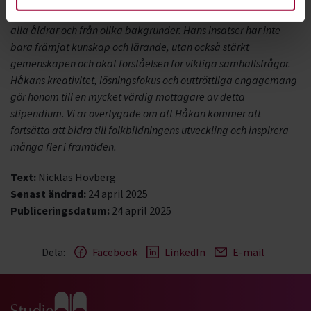
förmåga att inspirera, utbilda och entusiasmera människor i
alla åldrar och från olika bakgrunder. Hans insatser har inte
bara främjat kunskap och lärande, utan också stärkt
gemenskapen och ökat förståelsen för viktiga samhällsfrågor.
Håkans kreativitet, lösningsfokus och outtröttliga engagemang
gör honom till en mycket värdig mottagare av detta
stipendium. Vi är övertygade om att Håkan kommer att
fortsätta att bidra till folkbildningens utveckling och inspirera
många fler i framtiden.
Text:
Nicklas Hovberg
Senast ändrad:
24 april 2025
Publiceringsdatum:
24 april 2025
Dela:
Facebook
LinkedIn
E-mail
Gå till studiefrämjandets startsida