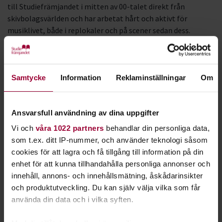
till Studiefrämjandet i mitten av 00-talet direkt från
skivbolagsvärlden och har arbetat hårt och aktivt för
musiklivet, både i replokaler och på scener sedan dess.
Som organisation och medarbetare ställer sig
Studiefrämjandet naturligtvis oerhört stolt sida vid sida vid
våra medarbetare. Men det är personerna Adam Taal och
Samtycke
Information
Reklaminställningar
Om
Håkan Granat som fått utnämningarna av Stockholms stad.
Vi backar därför ett litet steg bakom huvudpersonerna och
applåderar tillsammans med många andra de välförtjänta
Ansvarsfull användning av dina uppgifter
pristagarna.
Vi och
våra 1022 partners
behandlar din personliga data,
som t.ex. ditt IP-nummer, och använder teknologi såsom
Grattis Adam och Håkan!
cookies för att lagra och få tillgång till information på din
enhet för att kunna tillhandahålla personliga annonser och
Motiveringar
innehåll, annons- och innehållsmätning, åskådarinsikter
Hederspriset i kulturarbete för och med barn och unga: Adam
och produktutveckling. Du kan själv välja vilka som får
Taal
använda din data och i vilka syften.
En möjliggörare som gör att barn och unga inspireras till